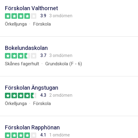
Förskolan Valthornet
3.9
3 omdömen
Örkelljunga
Förskola
Bokelundaskolan
3.7
3 omdömen
Skånes fagerhult
Grundskola (F - 6)
Förskolan Ängstugan
4.3
2 omdömen
Örkelljunga
Förskola
Förskolan Rapphönan
4.1
1 omdöme