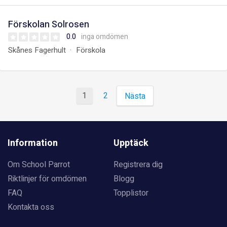
Förskolan Solrosen
0.0
inga omdömen
Skånes Fagerhult
Förskola
1
2
Nästa
Information
Upptäck
Om School Parrot
Registrera dig
Riktlinjer för omdömen
Blogg
FAQ
Topplistor
Kontakta oss