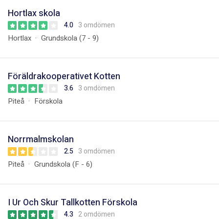
Hortlax skola
4.0
3 omdömen
Hortlax
Grundskola (7 - 9)
Föräldrakooperativet Kotten
3.6
3 omdömen
Piteå
Förskola
Norrmalmskolan
2.5
3 omdömen
Piteå
Grundskola (F - 6)
I Ur Och Skur Tallkotten Förskola
4.3
2 omdömen