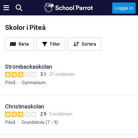
Logga in
Skolor i Piteå
Karta
Filter
Sortera
Strömbackaskolan
3.1
21 omdömen
Piteå
Gymnasium
Christinaskolan
2.9
5 omdömen
Piteå
Grundskola (7 - 9)