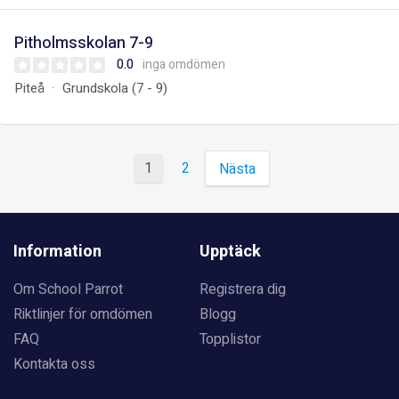
Pitholmsskolan 7-9
0.0
inga omdömen
Piteå
Grundskola (7 - 9)
1
2
Nästa
Information
Upptäck
Om School Parrot
Registrera dig
Riktlinjer för omdömen
Blogg
FAQ
Topplistor
Kontakta oss