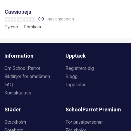
Cassiopeja
0.0
inga omdömen
Tyresö
Förskola
Information
Upptäck
Om School Parrot
Registrera dig
Riktlinjer för omdömen
Blogg
FAQ
Topplistor
Kontakta oss
Städer
SchoolParrot Premium
Stockholm
För privatpersoner
Göteborg
För skolor