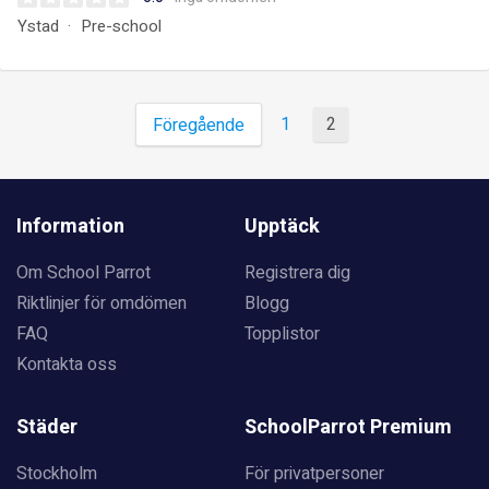
Ystad
Pre-school
1
2
Föregående
Information
Upptäck
Om School Parrot
Registrera dig
Riktlinjer för omdömen
Blogg
FAQ
Topplistor
Kontakta oss
Städer
SchoolParrot Premium
Stockholm
För privatpersoner