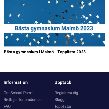
Bästa gymnasium i Malmö - Topplista 2023
Information
Upptäck
Om School Parrot
Registrera dig
Riktlinjer för omdömen
Blogg
FAQ
Topplistor