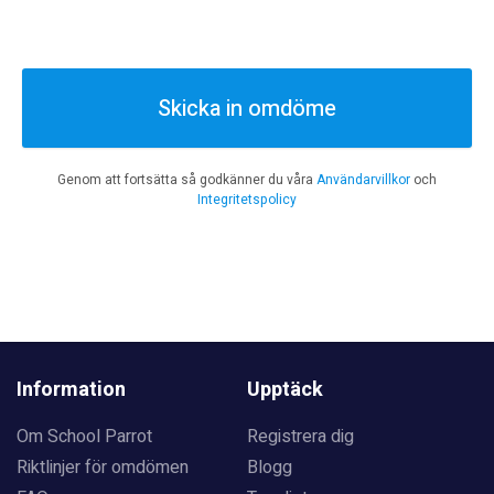
Skicka in omdöme
Genom att fortsätta så godkänner du våra
Användarvillkor
och
Integritetspolicy
Information
Upptäck
Om School Parrot
Registrera dig
Riktlinjer för omdömen
Blogg