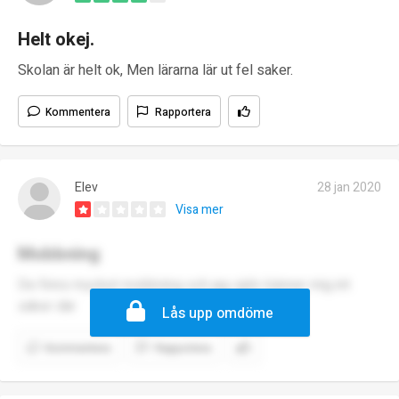
Helt okej.
Skolan är helt ok, Men lärarna lär ut fel saker.
Kommentera
Rapportera
Elev
28 jan 2020
Visa mer
Mobbning
De finns mycket mobbning och jag själv känner mig int
säker där
Lås upp omdöme
Kommentera
Rapportera