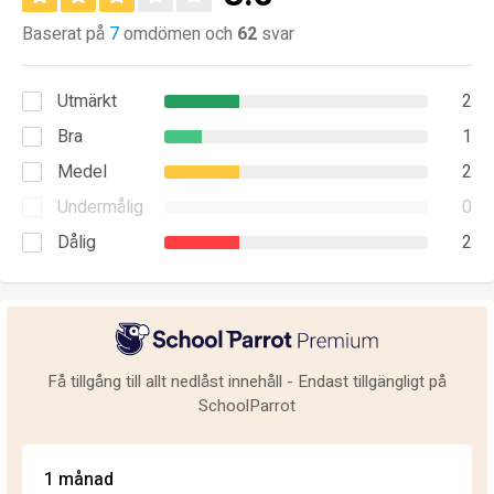
Baserat på
7
omdömen och
62
svar
Utmärkt
2
Bra
1
Medel
2
Undermålig
0
Dålig
2
Få tillgång till allt nedlåst innehåll - Endast tillgängligt på
SchoolParrot
1 månad