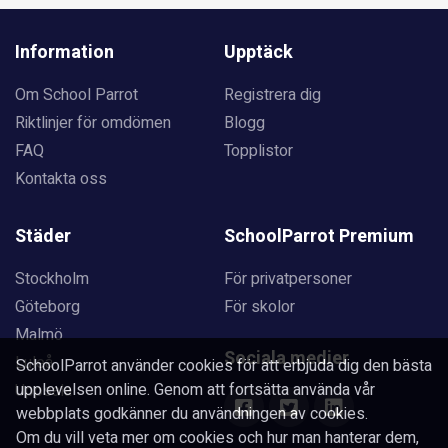
Information
Upptäck
Om School Parrot
Registrera dig
Riktlinjer för omdömen
Blogg
FAQ
Topplistor
Kontakta oss
Städer
SchoolParrot Premium
Stockholm
För privatpersoner
Göteborg
För skolor
Malmö
Sociala medier
Luleå
SchoolParrot använder cookies för att erbjuda dig den bästa
upplevelsen online. Genom att fortsätta använda vår
Uppsala
webbplats godkänner du användningen av cookies.
Om du vill veta mer om cookies och hur man hanterar dem,