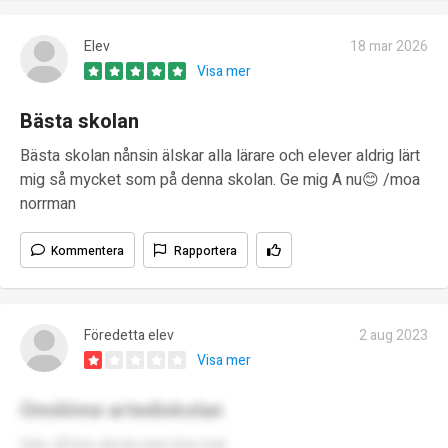
Elev
18 mar 2026
Visa mer
Bästa skolan
Bästa skolan nånsin älskar alla lärare och elever aldrig lärt
mig så mycket som på denna skolan. Ge mig A nu😊 /moa
norrman
Kommentera
Rapportera
Föredetta elev
2 aug 2023
Visa mer
Omdöme artediskolan
Inte så bra skola men bra mat