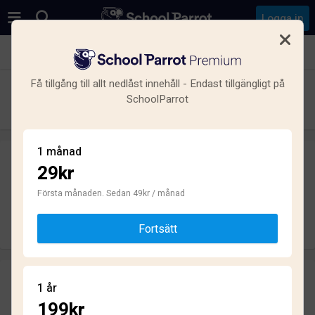
Logga in
Se alla skolor i Smedjebacken
Få tillgång till allt nedlåst innehåll - Endast tillgängligt på
Bergaskolan
SchoolParrot
Grundskola · Kommunal · Smedjebacken
1 månad
29kr
Skriv ett omdöme
helt anonymt
Första månaden. Sedan 49kr / månad
Skriv omdöme
Fortsätt
Omdömen
1 år
2.7
199kr