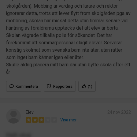
skolgården). Mobbing är vardag och lärare och rektor
ignorerar detta, trotts att lever flytt from skolgården pga av
mobbning, skolan har missat detta utan timmar senare vid
häntning av föräldrarna upptecks det att elev är borta.
Skolan vägrade tillkalla polis för sökandet. Det har
förekommit att sommarpersonal slagit elever. Serverar
konstig skolmat som svenska barn inte äter, utan rätter
som inget barn känner igen eller äter.
Skulle aldrig placera mitt barn där utan bytte skola efter ett
år
Kommentera
Rapportera
(1)
Elev
24 nov 2022
Visa mer
Helt okej