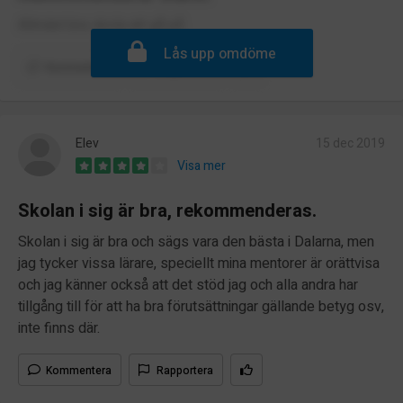
Allmänt bra skola att gå på
Lås upp omdöme
Kommentera
Rapportera
Elev
15 dec 2019
Visa mer
Skolan i sig är bra, rekommenderas.
Skolan i sig är bra och sägs vara den bästa i Dalarna, men
jag tycker vissa lärare, speciellt mina mentorer är orättvisa
och jag känner också att det stöd jag och alla andra har
tillgång till för att ha bra förutsättningar gällande betyg osv,
inte finns där.
Kommentera
Rapportera