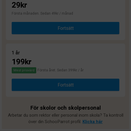
29kr
Första månaden. Sedan 49kr / månad
Fortsätt
1 år
199kr
Första året. Sedan 399kr / år
Mest prisvärd
Fortsätt
För skolor och skolpersonal
Arbetar du som rektor eller personal inom skola? Ta kontroll
över din SchooParrot profil.
Klicka här