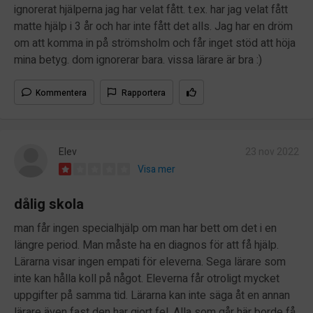
ignorerat hjälperna jag har velat fått. t.ex. har jag velat fått
matte hjälp i 3 år och har inte fått det alls. Jag har en dröm
om att komma in på strömsholm och får inget stöd att höja
mina betyg. dom ignorerar bara. vissa lärare är bra :)
Kommentera
Rapportera
Elev
23 nov 2022
Visa mer
dålig skola
man får ingen specialhjälp om man har bett om det i en
längre period. Man måste ha en diagnos för att få hjälp.
Lärarna visar ingen empati för eleverna. Sega lärare som
inte kan hålla koll på något. Eleverna får otroligt mycket
uppgifter på samma tid. Lärarna kan inte säga åt en annan
lärare även fast den har gjort fel. Alla som går här borde få