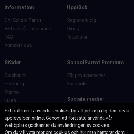
Information
Upptäck
Om School Parrot
Registrera dig
Riktlinjer för omdömen
Blogg
FAQ
Topplistor
Kontakta oss
Städer
SchoolParrot Premium
Stockholm
För privatpersoner
Göteborg
För skolor
Malmö
Sociala medier
Luleå
Uppsala
SchoolParrot använder cookies för att erbjuda dig den bästa
upplevelsen online. Genom att fortsätta använda vår
webbplats godkänner du användningen av cookies.
Copyright SchoolParrot AB 2023
|
Användarvillkor
|
Integritetspolicy
Om du vill veta mer om cookies och hur man hanterar dem,