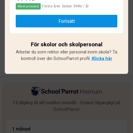
Första året. Sedan 399kr / år
Mest prisvärd
Baserat på
15
omdömen och
135
svar
Fortsätt
Utmärkt
4
Bra
2
För skolor och skolpersonal
Medel
1
Arbetar du som rektor eller personal inom skola? Ta
Undermålig
2
kontroll över din SchooParrot profil.
Klicka här
Dålig
6
Få tillgång till allt nedlåst innehåll - Endast tillgängligt på
SchoolParrot
1 månad