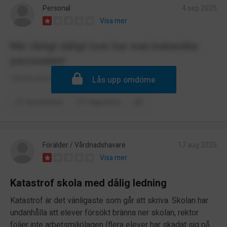
Personal
4 sep 2025
Visa mer
Når riktigt dåligt över hur man behandlar
personalen!
Värsta arbetsplatsen!
Lås upp omdöme
Kommentera
Rapportera
Förälder / Vårdnadshavare
17 aug 2025
Visa mer
Katastrof skola med dålig ledning
Katastrof är det vänligaste som går att skriva. Skolan har
undanhålla att elever försökt bränna ner skolan, rektor
följer inte arbetsmiljölagen (flera elever har skadat sig på