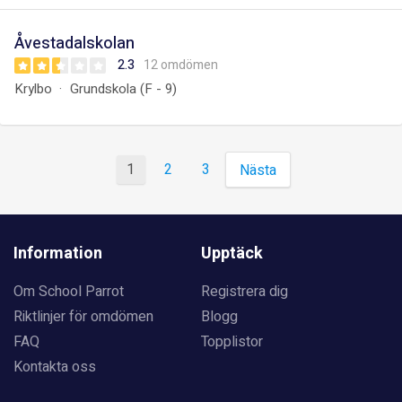
Åvestadalskolan
2.3
12 omdömen
Krylbo
Grundskola (F - 9)
1
2
3
Nästa
Information
Upptäck
Om School Parrot
Registrera dig
Riktlinjer för omdömen
Blogg
FAQ
Topplistor
Kontakta oss