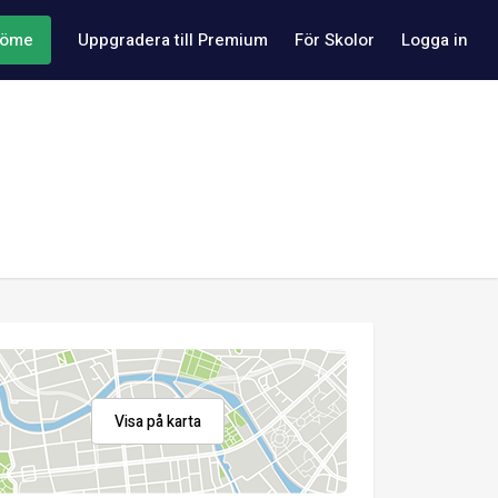
döme
Uppgradera till Premium
För Skolor
Logga in
Visa på karta