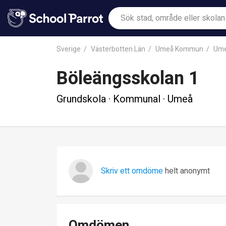
Sverige
Västerbotten Län
Umeå Kommun
Um
Böleängsskolan 1
Grundskola · Kommunal · Umeå
Skriv ett omdöme
helt anonymt
Omdömen