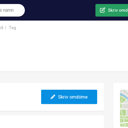
Skriv om
eå
Teg
Skriv omdöme