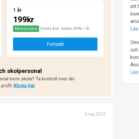
ett 
1 år
inom
199kr
anv
Läs
Första året. Sedan 399kr / år
Mest prisvärd
Omd
Fortsätt
och 
kons
Ans
och skolpersonal
Läs
onal inom skola? Ta kontroll över din
profil.
Klicka här
9 maj 2023