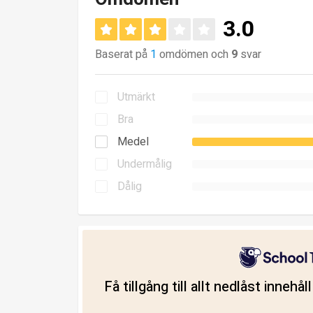
3.0
Baserat på
1
omdömen och
9
svar
Utmärkt
Bra
Medel
Undermålig
Dålig
Få tillgång till allt nedlåst innehå