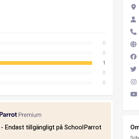
0
0
1
0
0
ll - Endast tillgängligt på SchoolParrot
Om
Sch