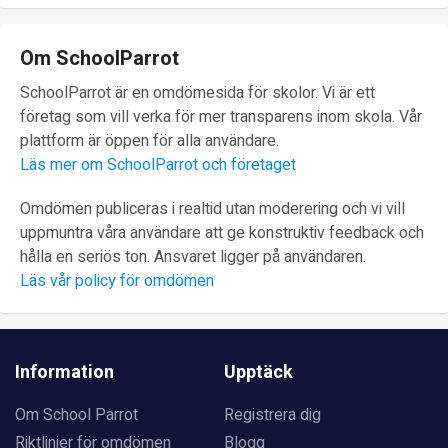
Om SchoolParrot
SchoolParrot är en omdömesida för skolor. Vi är ett
företag som vill verka för mer transparens inom skola. Vår
plattform är öppen för alla användare.
Läs mer om SchoolParrot och företaget
Omdömen publiceras i realtid utan moderering och vi vill
uppmuntra våra användare att ge konstruktiv feedback och
hålla en seriös ton. Ansvaret ligger på användaren.
Läs vår policy för omdömen
Information
Upptäck
Om School Parrot
Registrera dig
Riktlinjer för omdömen
Blogg