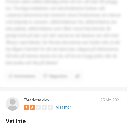
Proven sätts alltid måndag efter ett lov så man får plugg-
lov. Trevliga mattanter och idrottslärarna funkar väll.
Lärarna/rektorerna har extremt stora fördommar om elever
och blandar in sexism. alltid killarnas fel, alltid killarna sm
inte jobbar, alltid killarna som låter mest bla bla bla. Är
jävligt trött på det och det värsta är att lärarna ser allt men
låtsas vara blinda. De flesta eleveerna ser heller inte ut att
ha någon framtid för att de bara kan slappa på lektionerna.
Gå inte på denna skola om du vill ha en trygg plats där du
kan prata och lita på lärare!
Kommentera
Rapportera
Föredetta elev
25 okt 2021
Visa mer
Vet inte