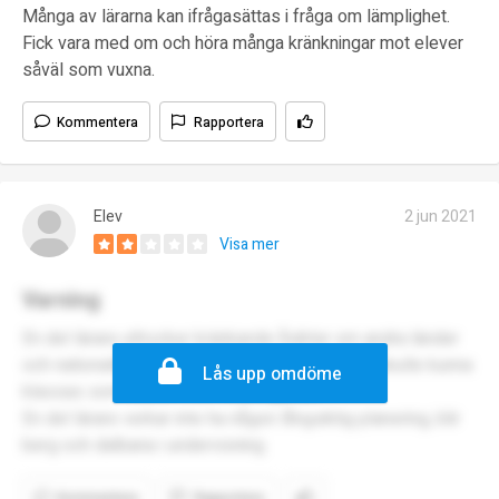
Många av lärarna kan ifrågasättas i fråga om lämplighet.
Fick vara med om och höra många kränkningar mot elever
såväl som vuxna.
Kommentera
Rapportera
Elev
2 jun 2021
Visa mer
Varning
En del lärare uttrycker kränkande åsikter om andra länder
och nationaliteter på lektionerna, vissa åsikter skulle kunna
Lås upp omdöme
klassas som rasism. Var försiktiga där!
En del lärare verkar inte ha någon långsiktig planering, blir
berg och dalbana i undervisning.
Kommentera
Rapportera