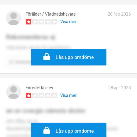
Förälder / Vårdnadshavare
20 feb 2026
Visa mer
Rekomenderas ej
Välj annan skola för gudskelov
Lås upp omdöme
Kommentera
Rapportera
Föredetta elev
28 apr 2023
Visa mer
en av svergis sämsta skolor
skit dålig skola
dkaskkfnljsbajhjjözkzkhjghizjsokokmkznxjhfk vopdsi
Lås upp omdöme
voisoivoidosiovjuihdihboxioxjbkdx hkhbc jhxbiux