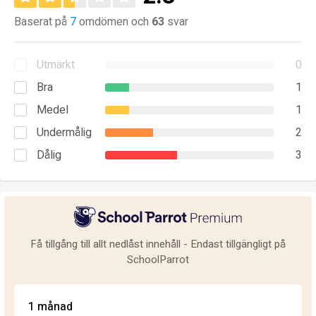
Baserat på
7
omdömen och
63
svar
Utmärkt
0
Bra
1
Medel
1
Undermålig
2
Dålig
3
Få tillgång till allt nedlåst innehåll - Endast tillgängligt på
SchoolParrot
1 månad