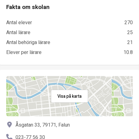
Fakta om skolan
Antal elever
270
Antal lärare
25
Antal behöriga lärare
21
Elever per lärare
10.8
Visa på karta
Åsgatan 33, 79171, Falun
023-77 56 30