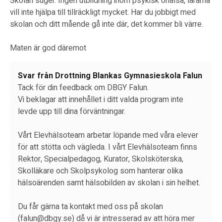
Skolan suger. Ingen utbildning inom psykisk ohälsa, lärarna
vill inte hjälpa till tillräckligt mycket. Har du jobbigt med
skolan och ditt mående gå inte där, det kommer bli värre.
Maten är god däremot
Svar från Drottning Blankas Gymnasieskola Falun
Tack för din feedback om DBGY Falun.
Vi beklagar att innehållet i ditt valda program inte
levde upp till dina förväntningar.
Vårt Elevhälsoteam arbetar löpande med våra elever
för att stötta och vägleda. I vårt Elevhälsoteam finns
Rektor, Specialpedagog, Kurator, Skolsköterska,
Skolläkare och Skolpsykolog som hanterar olika
hälsoärenden samt hälsobilden av skolan i sin helhet.
Du får gärna ta kontakt med oss på skolan
(falun@dbgy.se) då vi är intresserad av att höra mer