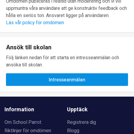
Omdömen publiceras i realtid utan moderering och vi vill
uppmuntra våra användare att ge konstruktiv feedback och
hålla en seriös ton. Ansvaret ligger på användaren.
Läs vår policy för omdömen
Ansök till skolan
Följ länken nedan för att starta en intresseanmälan och
ansöka till skolan.
Intresseanmälan
Information
Upptäck
Om School Parrot
Registrera dig
Riktlinjer för omdömen
Blogg