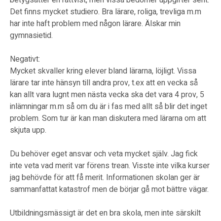
betygsätter en rättvist, men vissa bedömer uppgifter sent.
Det finns mycket studiero. Bra lärare, roliga, trevliga m.m
har inte haft problem med någon lärare. Älskar min
gymnasietid.
Negativt:
Mycket skvaller kring elever bland lärarna, löjligt. Vissa
lärare tar inte hänsyn till andra prov, t.ex att en vecka så
kan allt vara lugnt men nästa vecka ska det vara 4 prov, 5
inlämningar m.m så om du är i fas med allt så blir det inget
problem. Som tur är kan man diskutera med lärarna om att
skjuta upp.
Du behöver eget ansvar och veta mycket själv. Jag fick
inte veta vad merit var förens trean. Visste inte vilka kurser
jag behövde för att få merit. Informationen skolan ger är
sammanfattat katastrof men de börjar gå mot bättre vägar.
Utbildningsmässigt är det en bra skola, men inte särskilt