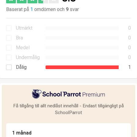
Baserat på
1
omdömen och
9
svar
Utmärkt
0
Bra
0
Medel
0
Undermålig
0
Dålig
1
Få tillgång till allt nedlåst innehåll - Endast tillgängligt på
SchoolParrot
1 månad