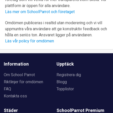
plattform är öppen för alla användare.
Läs mer om SchoolParrot och företaget
Omdömen publiceras i realtid utan moderering och vi vill
uppmuntra våra användare att ge konstruktiv feedback och
hålla en seriös ton. Ansvaret ligger på användaren.
Läs vår policy för omdömen
Information
Upptäck
Om School Parrot
Registrera dig
Riktlinjer för omdömen
Blogg
FAQ
Topplistor
Kontakta oss
Städer
SchoolParrot Premium