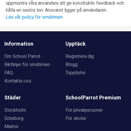
uppmuntra våra användare att ge konstruktiv feedback och
hålla en seriös ton. Ansvaret ligger på användaren.
Läs vår policy för omdömen
Information
Upptäck
Om School Parrot
Registrera dig
Riktlinjer för omdömen
Blogg
FAQ
Topplistor
Kontakta oss
Städer
SchoolParrot Premium
Stockholm
För privatpersoner
Göteborg
För skolor
Malmö