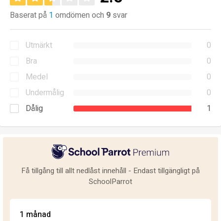
Baserat på
1
omdömen och
9
svar
Utmärkt
0
Bra
0
Medel
0
Undermålig
0
Dålig
1
Få tillgång till allt nedlåst innehåll - Endast tillgängligt på
SchoolParrot
1 månad