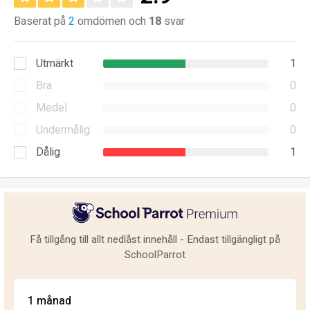
Baserat på
2
omdömen och
18
svar
Utmärkt
1
Bra
0
Medel
0
Undermålig
0
Dålig
1
Få tillgång till allt nedlåst innehåll - Endast tillgängligt på
SchoolParrot
1 månad