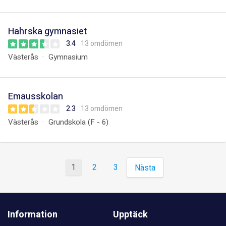
Hahrska gymnasiet
3.4
13 omdömen
Västerås
Gymnasium
Emausskolan
2.3
13 omdömen
Västerås
Grundskola (F - 6)
1
2
3
Nästa
Information
Upptäck