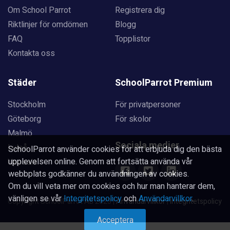
Om School Parrot
Registrera dig
Riktlinjer för omdömen
Blogg
FAQ
Topplistor
Kontakta oss
Städer
SchoolParrot Premium
Stockholm
För privatpersoner
Göteborg
För skolor
Malmö
Sociala medier
Luleå
SchoolParrot använder cookies för att erbjuda dig den bästa
upplevelsen online. Genom att fortsätta använda vår
Uppsala
webbplats godkänner du användningen av cookies.
Om du vill veta mer om cookies och hur man hanterar dem,
vänligen se vår
Integritetspolicy
och
Användarvillkor
.
Copyright SchoolParrot AB 2023
|
Användarvillkor
|
Integritetspolicy
Acceptera