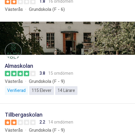
1.8
16 omdömen
Västerås
Grundskola (F - 6)
Almaskolan
3.8
15 omdömen
Västerås
Grundskola (F - 9)
Verifierad
115 Elever
14 Lärare
Tillbergaskolan
2.2
14 omdömen
Västerås
Grundskola (F - 9)