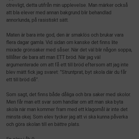
otrevligt, detta utifrån min upplevelse. Man märker också
att bla elever med annan bakgrund blir behandlad
annorlunda, på rasistiskt sätt.
Maten är bara inte god, den är smaklös och brukar vara
flera dagar gamla. Vid sidan om kanske det finns lite
mixade grönsaker med såser. När det väl blir någon soppa,
tilllåter de bara att man ETT bröd. När jag väl
argumenterade om att få ett till bröd eftersom att jag inte
blev mätt fick jag svaret: ”Struntprat, byt skola där du får
ett till bröd då”.
Som sagt, det finns både dåliga och bra saker med skolor.
Men får man ett svar som handlar om att man ska byta
skola när man kommer fram med ett klagomål är inte det
minsta okej. Som elev tycker jag att vi ska kunna påverka
och göra skolan till en bättre plats.