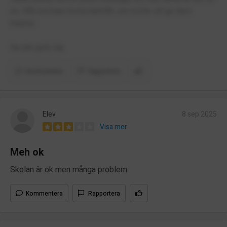
nu. Håll era barn borta härifrån, om ni inte vill ge dem
trauma.
Ha det gött, häj.
Kommentera
Rapportera
Elev
8 sep 2025
Visa mer
Meh ok
Skolan är ok men många problem
Kommentera
Rapportera