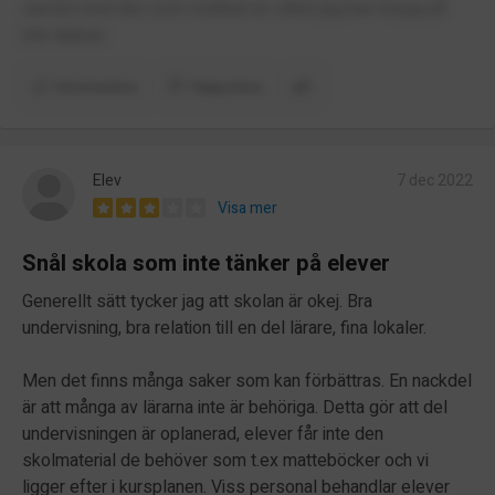
samtal med den som mobbat en vilket jag kan intyga på
inte hjälper.
Kommentera
Rapportera
Elev
7 dec 2022
Visa mer
Snål skola som inte tänker på elever
Generellt sätt tycker jag att skolan är okej. Bra
undervisning, bra relation till en del lärare, fina lokaler.
Men det finns många saker som kan förbättras. En nackdel
är att många av lärarna inte är behöriga. Detta gör att del
undervisningen är oplanerad, elever får inte den
skolmaterial de behöver som t.ex matteböcker och vi
ligger efter i kursplanen. Viss personal behandlar elever