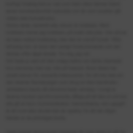
kraftigt felaktig bild av vad som hänt vilket lämnar bland
annat misshandelsfall outredda och de som utsätter går
vidare utan konsekvens.
Större delar, nästintill alla, elever är mobbare. Med
mobbare menar jag mobbare, på exakt alla plan. Inte utövar
de bara verbal mobbning, utan den är också fysisk. Våld,
tafsning mm. är även det vanligt förekommande och det
lämnar offer djupt ärrade. Tro mig, jag vet.
Det hade ju varit ett litet snäpp bättre om detta stannade
hos eleverna, men nej. Inte på futurum. Även lärare har
utsatt elever för sexuella trakasserier, för att inte tala om
den ökände Bastukungen som drog en liten handtralla i
simhallens bastu då eleverna hade simning. I övrigt är
lärarna mycket oprofessionella, dåliga på att lära ut och bör
alla gå en kurs i kommunikation. Samordnarna, vars uppgift
är att övervaka skolan kan de sparka, för att när något
händer är de plötsligen borta.
Hade kunnat skriva tusen meningar till, men detta är allt för