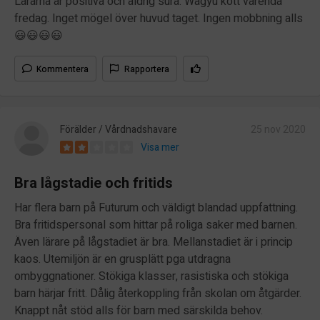
Lärarna är positiva och aldrig sura. Wagyu kött varenda
fredag. Inget mögel över huvud taget. Ingen mobbning alls
😃😃😃😃
Kommentera
Rapportera
Förälder / Vårdnadshavare
25 nov 2020
Visa mer
Bra lågstadie och fritids
Har flera barn på Futurum och väldigt blandad uppfattning.
Bra fritidspersonal som hittar på roliga saker med barnen.
Även lärare på lågstadiet är bra. Mellanstadiet är i princip
kaos. Utemiljön är en grusplätt pga utdragna
ombyggnationer. Stökiga klasser, rasistiska och stökiga
barn härjar fritt. Dålig återkoppling från skolan om åtgärder.
Knappt nåt stöd alls för barn med särskilda behov.