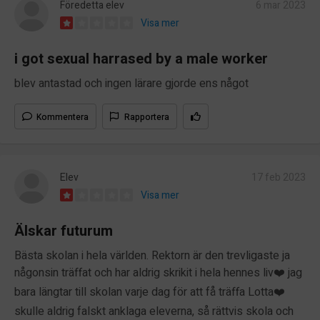
Föredetta elev
6 mar 2023
Visa mer
i got sexual harrased by a male worker
blev antastad och ingen lärare gjorde ens något
Kommentera
Rapportera
Elev
17 feb 2023
Visa mer
Älskar futurum
Bästa skolan i hela världen. Rektorn är den trevligaste ja
någonsin träffat och har aldrig skrikit i hela hennes liv❤️ jag
bara längtar till skolan varje dag för att få träffa Lotta❤️
skulle aldrig falskt anklaga eleverna, så rättvis skola och