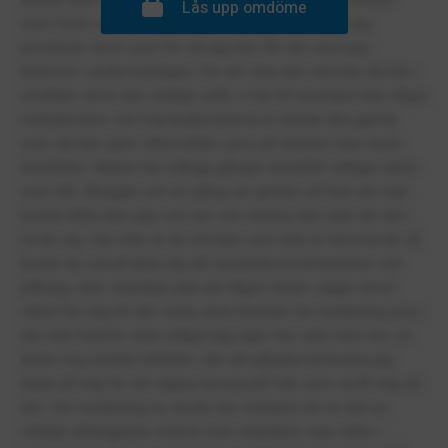
Lås upp omdöme
som förut varit mina favoritämnen har blivit dom jag
presterar värst i just för att jag inte får det stöd jag
behöver i undervisningen. För att vara den största skolan i
området så är den väldigt snål, vi har till exempel inte några
matteböcker och franskaböckerna är nästan lika gamla
som skolan själv vilket både syns på skicket men även
innehållet. Maten har många gånger innehållt oätliga saker
som hår, tånaglar och en gång var gröten så fast att man
kunde hålla den upp och ner och stacka den utan att den
rörde sig. Har eller är du ett barn som inte är helsvensk så
borde du också akta dig då rasistiska kommentarer och
påhopp sker ständigt utan att någon lärare säger emot
vilket för mig till det sista, dom blunder för mobbning även
när mitt framför dom (något jag själv har varit med om, en
lärare tog istället tillfället i akt att påpeka hörlurana jag
hade på mig för att slippa lyssna på folk som sa åt mig att
dö). Om mobbning nu skulle tas omhand om är det en
väldigt uthängande metod som standard, man sätts i