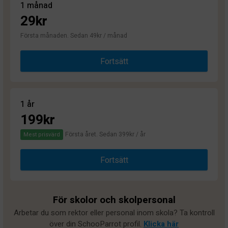
1 månad
29kr
Första månaden. Sedan 49kr / månad
Fortsätt
1 år
199kr
Första året. Sedan 399kr / år
Mest prisvärd
Fortsätt
För skolor och skolpersonal
Arbetar du som rektor eller personal inom skola? Ta kontroll
över din SchooParrot profil.
Klicka här