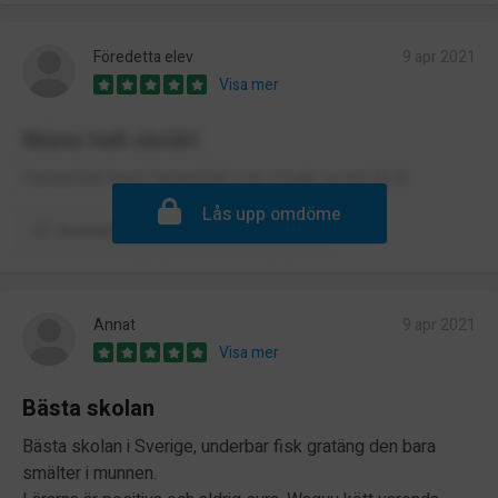
Föredetta elev
9 apr 2021
Visa mer
Mums helt utsökt
Fantastiskt bara fantastiskt rent utsakt gosig BLM
Lås upp omdöme
Kommentera
Rapportera
Annat
9 apr 2021
Visa mer
Bästa skolan
Bästa skolan i Sverige, underbar fisk gratäng den bara
smälter i munnen.