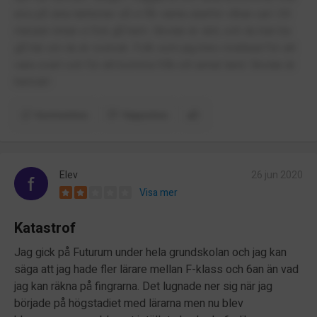
ens på sina lektioner så vi får vänta utanför våran sal i 30
minuter innan vi fick gå hem. Skolan är skit, och du kan ba
gå här om du är svensk. Folk som jag blev mobbad för att
vara svart och för att komma från ett annat land. Skolan är
hemsk!
Kommentera
Rapportera
Elev
26 jun 2020
Visa mer
Katastrof
Jag gick på Futurum under hela grundskolan och jag kan
säga att jag hade fler lärare mellan F-klass och 6an än vad
jag kan räkna på fingrarna. Det lugnade ner sig när jag
började på högstadiet med lärarna men nu blev