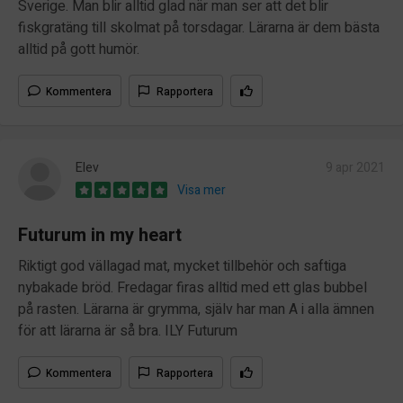
Sverige. Man blir alltid glad när man ser att det blir
fiskgratäng till skolmat på torsdagar. Lärarna är dem bästa
alltid på gott humör.
Kommentera
Rapportera
Elev
9 apr 2021
Visa mer
Futurum in my heart
Riktigt god vällagad mat, mycket tillbehör och saftiga
nybakade bröd. Fredagar firas alltid med ett glas bubbel
på rasten. Lärarna är grymma, själv har man A i alla ämnen
för att lärarna är så bra. ILY Futurum
Kommentera
Rapportera