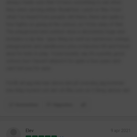
always made sure that I’d have something to eat when
they were serving either Breakfast, Lunch or fika. From
what I’ve heard from people still there, there are quite a
few fights on going at the school, so I’d be wary of that.
The playground and outdoor area is absolutely huge and
includes a zip line- type thing as well as numerous swings,
playgrounds and sandboxes plus a massive hill and forest
area for kids to play. I’d personally say it’s a pretty good
school, but I haven’t attend it for quite a few years and
can’t tell you for sure.
Förlåt att jag inte kan skriva det på svenska, jag kommer
inte ihåg mycket och det vill låta som en 5 åring skriver det.
Kommentera
Rapportera
Elev
9 apr 2021