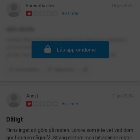
Föredetta elev
18 jan 2025
Visa mer
skit skola
väldigt dålig skola, bara rasister och själviska människor
ett helt helvete att
Lås upp omdöme
gå där, dom kallade en ful å tjock första veckan där
Kommentera
Rapportera
Annat
31 jan 2024
Visa mer
Dåligt
Finns inget att göra på rasten. Lärare som inte vet vad dom
gör förutom några få. Sträng rektorn men biträdande rektor