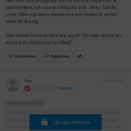
Det finns visa pedagoger som är inte bra, några som är
questionable, och visa är väldig bra som Jonas, Carolin,
Lotta, Mike och andra, barackerna och studion är en bra
plast att lära sig.
Men barnen behöver bara lära sig att ”Om man ska ha det
bästa livet, måste man ha tråkigt”
Kommentera
Rapportera
Elev
21 maj 2023
Visa mer
Futurum=fittor
Skit skola dom försöker få dig att tro den e bra med alla
fake rencioner eller vad fan de heter blev slagen av min
Lås upp omdöme
lärare och blev mobbad av mina lärare och kallad idiot det