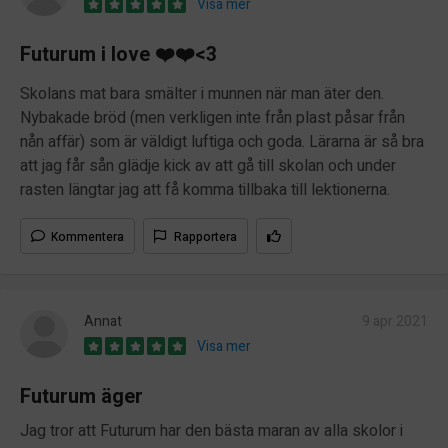
Visa mer
Futurum i love ❤️❤️<3
Skolans mat bara smälter i munnen när man äter den.
Nybakade bröd (men verkligen inte från plast påsar från
nån affär) som är väldigt luftiga och goda. Lärarna är så bra
att jag får sån glädje kick av att gå till skolan och under
rasten längtar jag att få komma tillbaka till lektionerna.
Kommentera
Rapportera
Annat
9 apr 2021
Visa mer
Futurum äger
Jag tror att Futurum har den bästa maran av alla skolor i