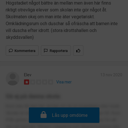
Högstadiet något bättre än mellan men även här finns
riktigt otrevliga elever som skolan inte gör något åt.
Skolmaten okej om man inte äter vegetariskt.
Omklädningsrum och duschar så ofräscha att barnen inte
vill duscha efter idrott. (stora idrottshallen och
skyddsvallen)
Kommentera
Rapportera
Elev
13 nov 2020
Visa mer
Gå ej på denna skola
Kom inte till den här skolan om du är invandrare eller mörk.
Skolan är extremt rasistisk och ingen lärare säger till. Kom
Lås upp omdöme
ifrån gröna dalen till futurum men fick byta tillbaka för att
det var hemskt. Mögel i väggarna och lärarna kommer inte