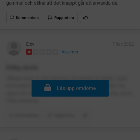
gammal och slitna att det knappt går att använda de.
Kommentera
Rapportera
Elev
7 dec 2022
Visa mer
Dålig skola
Många lärare är inte behöriga. Skolmaten är äcklig. Ingen
information när lektionen är inställd. Gör aldrig något när
Lås upp omdöme
någon blir utsatt för något. Ingen skolmaterial. Fattig skola.
Dålig planering.
Kommentera
Rapportera