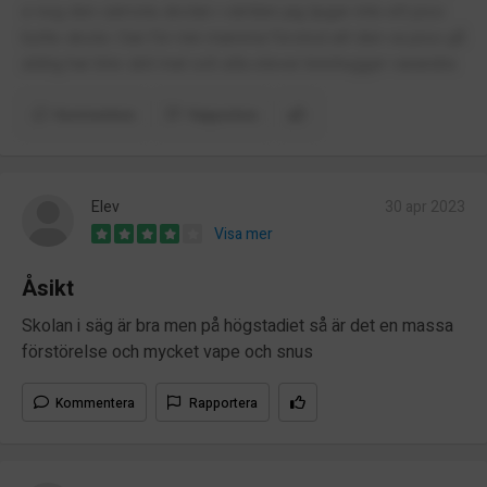
e nog den sämsta skolan i världen jag ljuger inte ett piss
bytte skola i 3an för min mamma förstod att den va piss gå
aldrig har btw skit mat och alla elever knivhugger varandra
Kommentera
Rapportera
Elev
30 apr 2023
Visa mer
Åsikt
Skolan i säg är bra men på högstadiet så är det en massa
förstörelse och mycket vape och snus
Kommentera
Rapportera