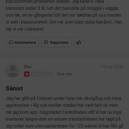
klassrummen problemet istället. Jag hade 6 olika
klassrum under 3 år och det berodde på möggel i väggar
och tak, en av gångerna föll det ner takbitar på oss medan
vi satt i klassrummet. Det var som bäst sista halvåret i 9an
när vi var i baracker.
Kommentera
Rapportera
Elev
14 mar 2020
Visa mer
Sämst
Jag har gått på Futurum under hela min skolgång och mina
upplevelser i låg och mellan stadiet har varit helt ok men
när jag kom upp i högstadiet förändrades allt.Vi har nu inga
mentorer längre utan en ensam träslöjdslärare har tagit på
sig rollen som elevsamordnare för 120 elever.Vi har fått gå