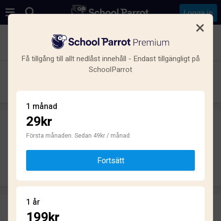
Logga in
Se alla skolor i Myrängen-Myrskären-Skörby-Eneby,
Bålsta
Få tillgång till allt nedlåst innehåll - Endast tillgängligt på
SchoolParrot
Futurum
Grundskola · Kommunal · Bålsta
1 månad
29kr
Skriv ett omdöme
helt anonymt
Första månaden. Sedan 49kr / månad
Fortsätt
Skriv omdöme
1 år
Omdömen
199kr