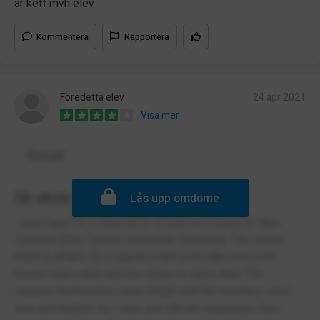
är keff mvh elev
Kommentera
Rapportera
Föredetta elev
24 apr 2021
Visa mer
Översätt
Ok skola
Lås upp omdöme
I went here for a short bit (F-2) before moving to New
Zealand (Why I barely remember Swedish). The school
itself is alright, it’s a typical small town vibe everyone
knows each other and live close to each other. The
classes themselves were alright and the teachers were
nice and helpful. As I was and still am vegetarian, they