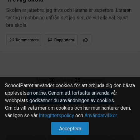
Skolan är jättebra, jag trivs och lärarna är superbra. Läraran
tar tag i mobbning utifrån det jag ser, de vill alla väl. Sjukt
bra skola.
Kommentera
Rapportera
Visar
30
av totalt
35
omdömen
SchoolParrot använder cookies för att erbjuda dig den bästa
upplevelsen online. Genom att fortsätta använda vår
Ladda fler omdömen
webbplats godkänner du användningen av cookies.
Om du vill veta mer om cookies och hur man hanterar dem,
vänligen se vår
Integritetspolicy
och
Användarvillkor
.
Acceptera