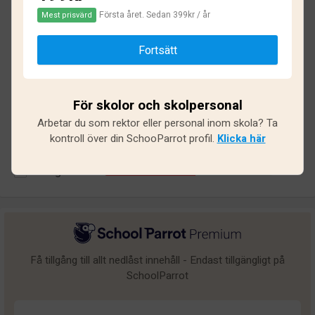
2.4
Första året. Sedan 399kr / år
Mest prisvärd
Baserat på
35
omdömen och
292
svar
Fortsätt
Utmärkt
8
För skolor och skolpersonal
Bra
2
Arbetar du som rektor eller personal inom skola? Ta
Medel
3
kontroll över din SchooParrot profil.
Klicka här
Undermålig
3
Dålig
19
Få tillgång till allt nedlåst innehåll - Endast tillgängligt på
SchoolParrot