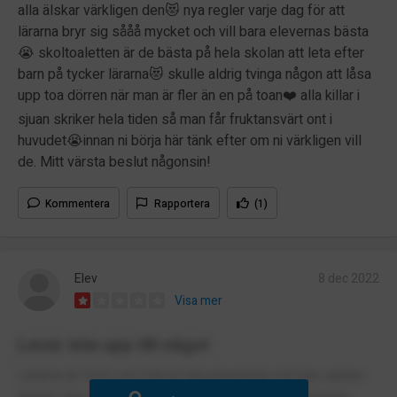
alla älskar värkligen den😻 nya regler varje dag för att
lärarna bryr sig sååå mycket och vill bara elevernas bästa
😭 skoltoaletten är de bästa på hela skolan att leta efter
barn på tycker lärarna😻 skulle aldrig tvinga någon att låsa
upp toa dörren när man är fler än en på toan❤️ alla killar i
sjuan skriker hela tiden så man får fruktansvärt ont i
huvudet😭innan ni börja här tänk efter om ni värkligen vill
de. Mitt värsta beslut någonsin!
Kommentera
Rapportera
(1)
Elev
8 dec 2022
Visa mer
Lever inte upp till något
Lärarna är först och främst inkompetenta och kan varken
ämnet eller hur man lär ut det vilket har gjort att ämnen