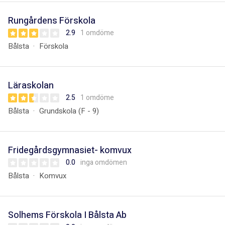
Rungårdens Förskola
2.9
1 omdöme
Bålsta
Förskola
Läraskolan
2.5
1 omdöme
Bålsta
Grundskola (F - 9)
Fridegårdsgymnasiet- komvux
0.0
inga omdömen
Bålsta
Komvux
Solhems Förskola I Bålsta Ab