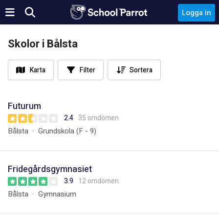
Logga in
Skolor i Bålsta
Karta
Filter
Sortera
Futurum
2.4
35 omdömen
Bålsta
Grundskola (F - 9)
Fridegårdsgymnasiet
3.9
12 omdömen
Bålsta
Gymnasium