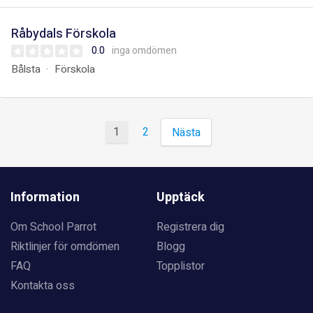
Råbydals Förskola
0.0
inga omdömen
Bålsta
Förskola
1
2
Nästa
Information
Upptäck
Om School Parrot
Registrera dig
Riktlinjer för omdömen
Blogg
FAQ
Topplistor
Kontakta oss