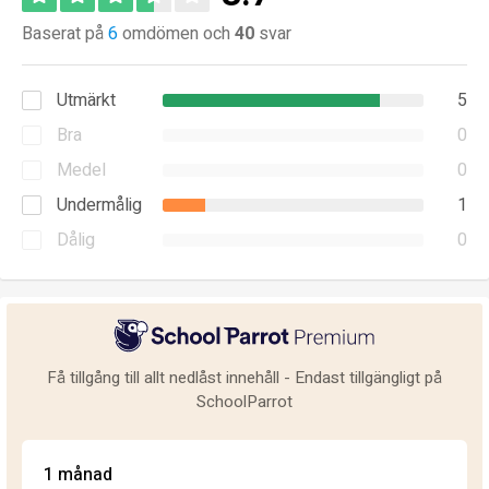
Baserat på
6
omdömen och
40
svar
Utmärkt
5
Bra
0
Medel
0
Undermålig
1
Dålig
0
Få tillgång till allt nedlåst innehåll - Endast tillgängligt på
SchoolParrot
1 månad