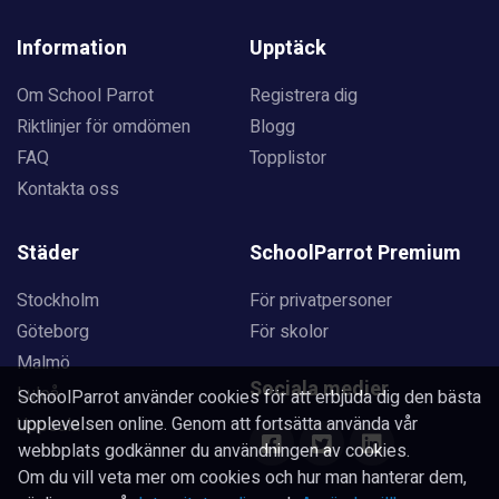
Information
Upptäck
Om School Parrot
Registrera dig
Riktlinjer för omdömen
Blogg
FAQ
Topplistor
Kontakta oss
Städer
SchoolParrot Premium
Stockholm
För privatpersoner
Göteborg
För skolor
Malmö
Sociala medier
Luleå
SchoolParrot använder cookies för att erbjuda dig den bästa
upplevelsen online. Genom att fortsätta använda vår
Uppsala
webbplats godkänner du användningen av cookies.
Om du vill veta mer om cookies och hur man hanterar dem,