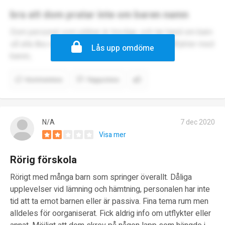
bra att dom pratar inte om baren namn
Dom personal som jobbar är trevliga. och tar hand om barn
så alla lika värde och dom brukar gå på roliga utflykter med
Lås upp omdöme
baren,
Kommentera
Rapportera
N/A
7 dec 2020
Visa mer
Rörig förskola
Rörigt med många barn som springer överallt. Dåliga
upplevelser vid lämning och hämtning, personalen har inte
tid att ta emot barnen eller är passiva. Fina tema rum men
alldeles för oorganiserat. Fick aldrig info om utflykter eller