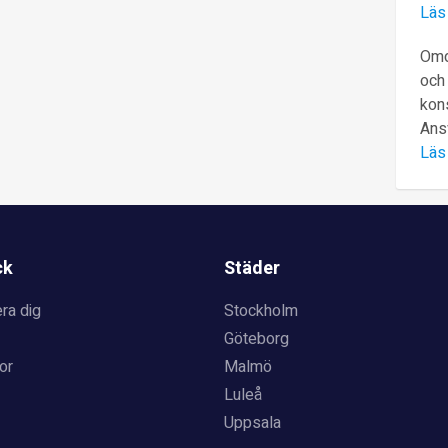
Läs
Omd
och 
kons
Ans
Läs
ck
Städer
ra dig
Stockholm
Göteborg
or
Malmö
Luleå
Uppsala