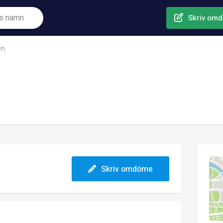
Skriv om
en
Skriv omdöme