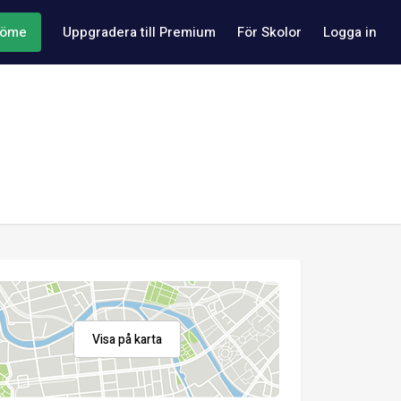
döme
Uppgradera till Premium
För Skolor
Logga in
Visa på karta