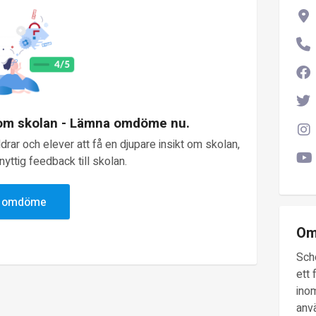
 om skolan - Lämna omdöme nu.
rar och elever att få en djupare insikt om skolan,
yttig feedback till skolan.
v omdöme
Om
Sch
ett 
inom
anv