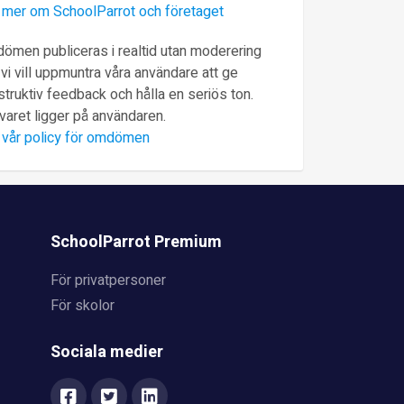
 mer om SchoolParrot och företaget
ömen publiceras i realtid utan moderering
vi vill uppmuntra våra användare att ge
truktiv feedback och hålla en seriös ton.
varet ligger på användaren.
 vår policy för omdömen
SchoolParrot Premium
För privatpersoner
För skolor
Sociala medier