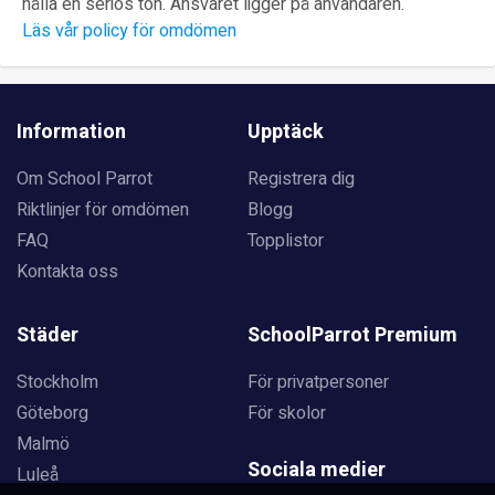
hålla en seriös ton. Ansvaret ligger på användaren.
Läs vår policy för omdömen
Information
Upptäck
Om School Parrot
Registrera dig
Riktlinjer för omdömen
Blogg
FAQ
Topplistor
Kontakta oss
Städer
SchoolParrot Premium
Stockholm
För privatpersoner
Göteborg
För skolor
Malmö
Sociala medier
Luleå