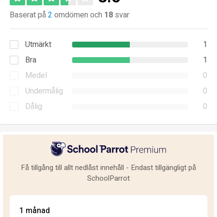
Baserat på
2
omdömen och
18
svar
Utmärkt
1
Bra
1
Medel
0
Undermålig
0
Dålig
0
Få tillgång till allt nedlåst innehåll - Endast tillgängligt på
SchoolParrot
1 månad