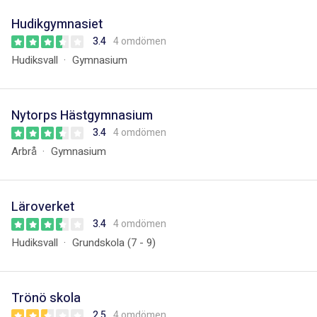
Hudikgymnasiet
3.4
4 omdömen
Hudiksvall
Gymnasium
Nytorps Hästgymnasium
3.4
4 omdömen
Arbrå
Gymnasium
Läroverket
3.4
4 omdömen
Hudiksvall
Grundskola (7 - 9)
Trönö skola
2.5
4 omdömen