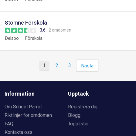
Stömne Förskola
3.6
2 omdömen
Delsbo
Förskola
1
2
3
Nästa
Information
Upptäck
Om School Parrot
Registrera dig
Riktlinjer för omdömen
Blogg
FAQ
Topplistor
Kontakta oss