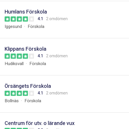
Humlans Förskola
4.1
2 omdömen
Iggesund
Förskola
Klippans Förskola
4.1
2 omdömen
Hudiksvall
Förskola
Örsängets Förskola
4.1
2 omdömen
Bollnäs
Förskola
Centrum för utv. o lärande vux