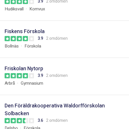
3.9
2 omdömen
Hudiksvall
Komvux
Fiskens Förskola
3.9
2 omdömen
Bollnäs
Förskola
Friskolan Nytorp
3.9
2 omdömen
Arbrå
Gymnasium
Den Föräldrakooperativa Waldorfförskolan
Solbacken
3.6
2 omdömen
Delsbo
Förskola