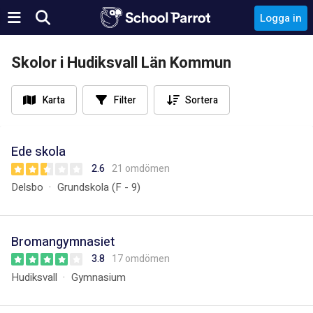
Logga in
Skolor i Hudiksvall Län Kommun
Karta
Filter
Sortera
Ede skola
2.6
21 omdömen
Delsbo
Grundskola (F - 9)
Bromangymnasiet
3.8
17 omdömen
Hudiksvall
Gymnasium