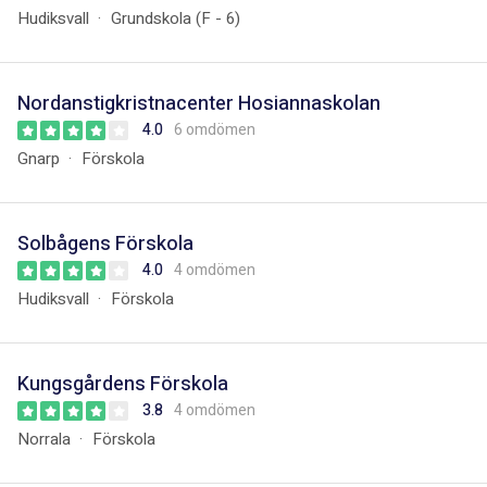
Hudiksvall
Grundskola (F - 6)
Nordanstigkristnacenter Hosiannaskolan
4.0
6 omdömen
Gnarp
Förskola
Solbågens Förskola
4.0
4 omdömen
Hudiksvall
Förskola
Kungsgårdens Förskola
3.8
4 omdömen
Norrala
Förskola