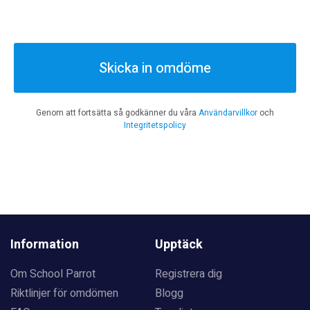
Skicka in omdöme
Genom att fortsätta så godkänner du våra
Användarvillkor
och
Integritetspolicy
Information
Upptäck
Om School Parrot
Registrera dig
Riktlinjer för omdömen
Blogg