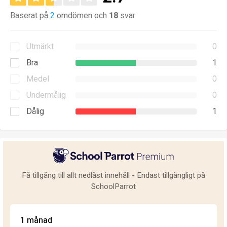
Baserat på
2
omdömen och
18
svar
Utmärkt
0
Bra
1
Medel
0
Undermålig
0
Dålig
1
Få tillgång till allt nedlåst innehåll - Endast tillgängligt på
SchoolParrot
1 månad