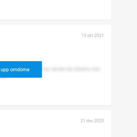
13 okt 2021
 om den, jag vet inte hur skolan har ändrats men
 upp omdöme
kola
21 dec 2020