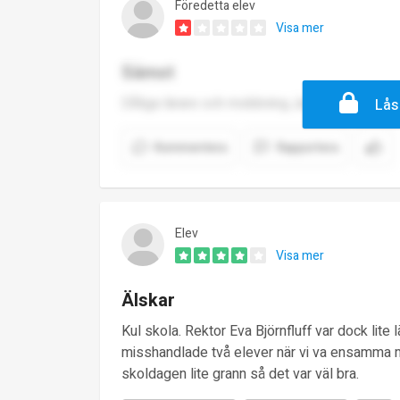
Föredetta elev
Visa mer
Sämst
Dåliga lärare och mobbning.Jag rekommendera
Lås
Kommentera
Rapportera
Elev
Visa mer
Älskar
Kul skola. Rektor Eva Björnfluff var dock lite 
misshandlade två elever när vi va ensamma me
skoldagen lite grann så det var väl bra.