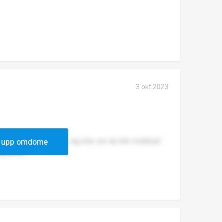
3 okt 2023
 börja där lärarna bryr sig inte om du blir mobbad
 upp omdöme
sakerna