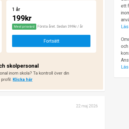
ett 
1 år
inom
199kr
anv
Läs
Första året. Sedan 399kr / år
Mest prisvärd
Omd
Fortsätt
och 
kons
Ans
och skolpersonal
Läs
onal inom skola? Ta kontroll över din
profil.
Klicka här
22 maj 2026