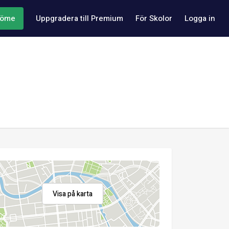
döme
Uppgradera till Premium
För Skolor
Logga in
Visa på karta