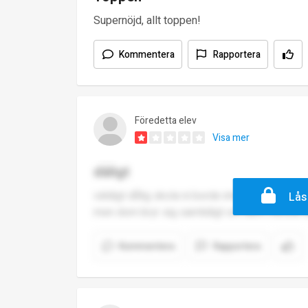
Supernöjd, allt toppen!
Kommentera
Rapportera
Föredetta elev
Visa mer
dåligt
väldigt dålig skola ni borde inte låta era barn
Lås
men dom bryr sig samtidigt om dem minsta 
Kommentera
Rapportera