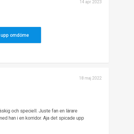
14 apr 2023
r inte.
 upp omdöme
18 maj 2022
läskig och speciell. Juste fan en lärare
d han i en korridor. Aja det spicade upp