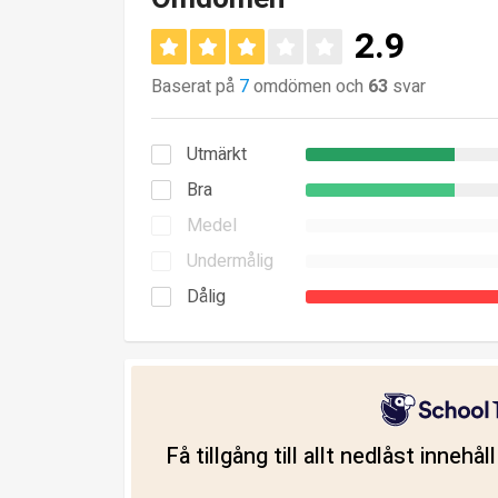
2.9
Baserat på
7
omdömen och
63
svar
Utmärkt
Bra
Medel
Undermålig
Dålig
Få tillgång till allt nedlåst innehå