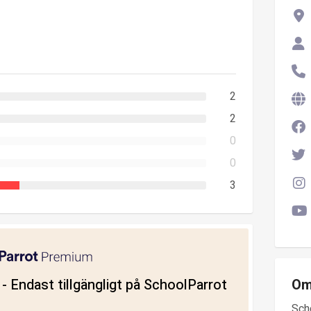
2
2
0
0
3
ll - Endast tillgängligt på SchoolParrot
Om
Sch