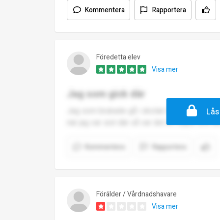
Kommentera
Rapportera
Föredetta elev
Visa mer
Jag som gick där
Jag som brukade gå i skolan tycker värkligen
Lås
när jag var sist där så var det en super bra s
Kommentera
Rapportera
Förälder / Vårdnadshavare
Visa mer