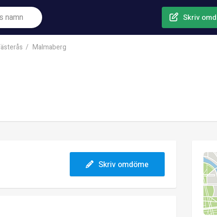
Skriv om
ästerås
Malmaberg
Skriv omdöme