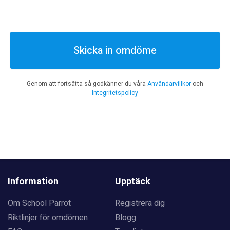
Skicka in omdöme
Genom att fortsätta så godkänner du våra
Användarvillkor
och
Integritetspolicy
Information
Upptäck
Om School Parrot
Registrera dig
Riktlinjer för omdömen
Blogg