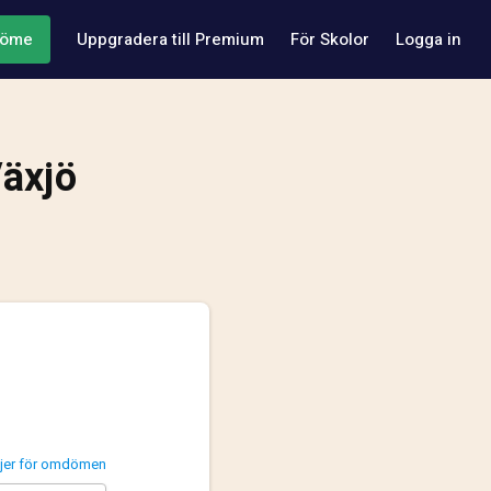
döme
Uppgradera till Premium
För Skolor
Logga in
Växjö
injer för omdömen