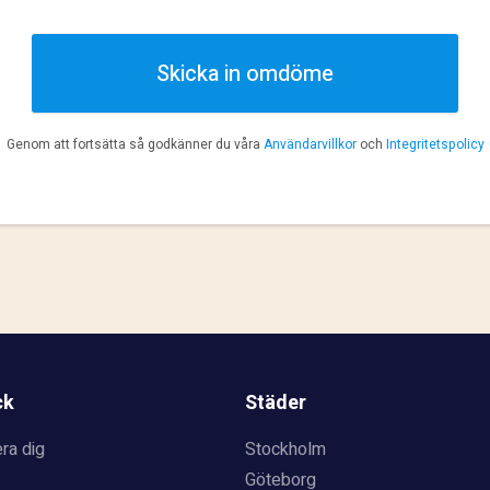
Skicka in omdöme
Genom att fortsätta så godkänner du våra
Användarvillkor
och
Integritetspolicy
ck
Städer
ra dig
Stockholm
Göteborg