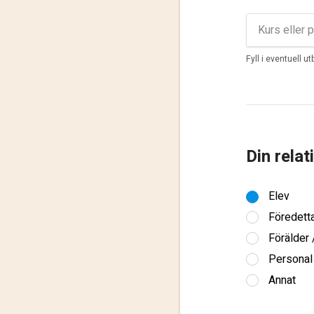
Fyll i eventuell u
Din relat
Elev
Föredett
Förälder
Personal
Annat