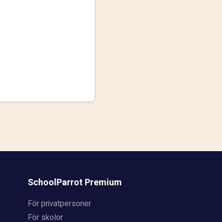
SchoolParrot Premium
För privatpersoner
För skolor