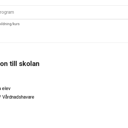
tbildning/kurs
ion till skolan
a elev
 / Vårdnadshavare