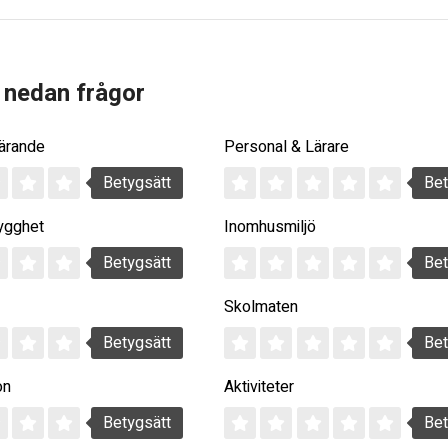
 nedan frågor
Lärande
Personal & Lärare
Betygsätt
Bet
ygghet
Inomhusmiljö
Betygsätt
Bet
Skolmaten
Betygsätt
Bet
on
Aktiviteter
Betygsätt
Bet