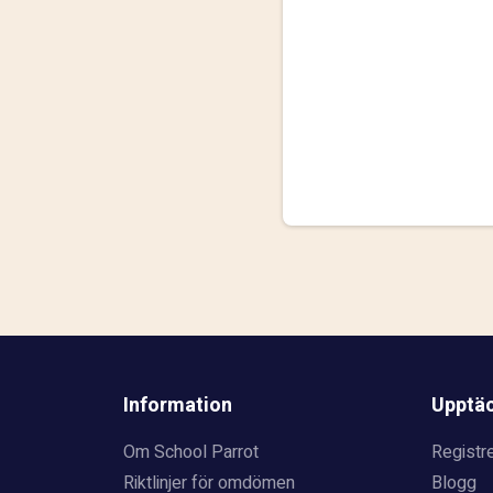
Information
Upptä
Om School Parrot
Registre
Riktlinjer för omdömen
Blogg