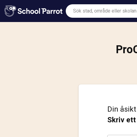
ProC
Din åsikt
Skriv et