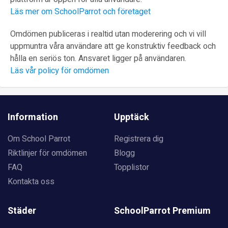
Läs mer om SchoolParrot och företaget
Omdömen publiceras i realtid utan moderering och vi vill
uppmuntra våra användare att ge konstruktiv feedback och
hålla en seriös ton. Ansvaret ligger på användaren.
Läs vår policy för omdömen
Information
Upptäck
Om School Parrot
Registrera dig
Riktlinjer för omdömen
Blogg
FAQ
Topplistor
Kontakta oss
Städer
SchoolParrot Premium