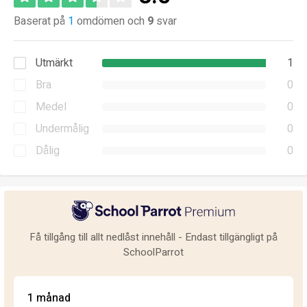
Baserat på
1
omdömen och
9
svar
Utmärkt
1
Bra
0
Medel
0
Undermålig
0
Dålig
0
Få tillgång till allt nedlåst innehåll - Endast tillgängligt på
SchoolParrot
1 månad