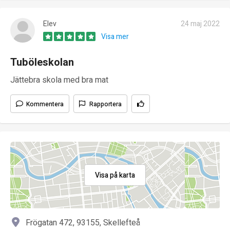
Elev
24 maj 2022
Visa mer
Tuböleskolan
Jättebra skola med bra mat
Kommentera
Rapportera
Visa på karta
Frögatan 472, 93155, Skellefteå