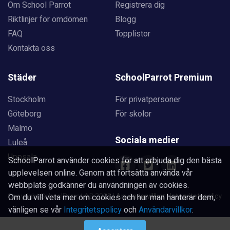
Om School Parrot
Registrera dig
Riktlinjer för omdömen
Blogg
FAQ
Topplistor
Kontakta oss
Städer
SchoolParrot Premium
Stockholm
För privatpersoner
Göteborg
För skolor
Malmö
Sociala medier
Luleå
Uppsala
SchoolParrot använder cookies för att erbjuda dig den bästa
upplevelsen online. Genom att fortsätta använda vår
webbplats godkänner du användningen av cookies.
Copyright SchoolParrot AB 2023
|
Användarvillkor
|
Integritetspolicy
Om du vill veta mer om cookies och hur man hanterar dem,
vänligen se vår
Integritetspolicy
och
Användarvillkor
.