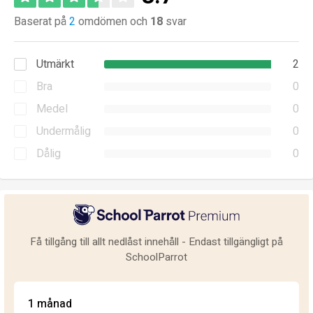
Baserat på
2
omdömen och
18
svar
Utmärkt
2
Bra
0
Medel
0
Undermålig
0
Dålig
0
Få tillgång till allt nedlåst innehåll - Endast tillgängligt på
SchoolParrot
1 månad