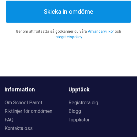
Skicka in omdöme
Genom att fortsätta så godkänner du våra
Användarvillkor
och
Integritetspolicy
Information
Upptäck
Om School Parrot
Registrera dig
Riktlinjer för omdömen
Blogg
FAQ
Topplistor
Kontakta oss