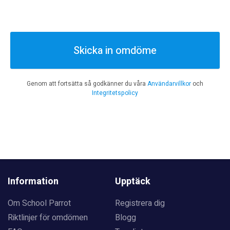
Skicka in omdöme
Genom att fortsätta så godkänner du våra
Användarvillkor
och
Integritetspolicy
Information
Upptäck
Om School Parrot
Registrera dig
Riktlinjer för omdömen
Blogg