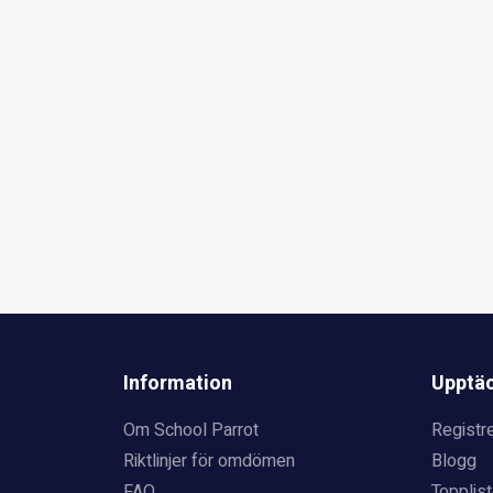
Information
Upptä
Om School Parrot
Registre
Riktlinjer för omdömen
Blogg
FAQ
Topplist