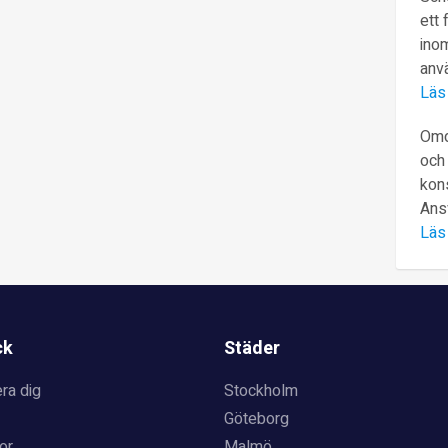
ett 
inom
anv
Läs
Omd
och 
kons
Ans
Läs
ck
Städer
ra dig
Stockholm
Göteborg
or
Malmö