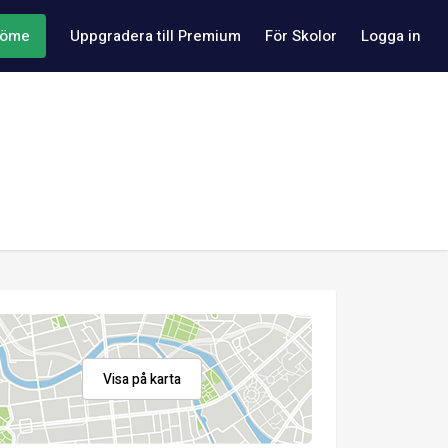
döme
Uppgradera till Premium
För Skolor
Logga in
Visa på karta