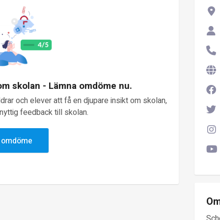
 om skolan - Lämna omdöme nu.
rar och elever att få en djupare insikt om skolan,
yttig feedback till skolan.
v omdöme
Om
Sch