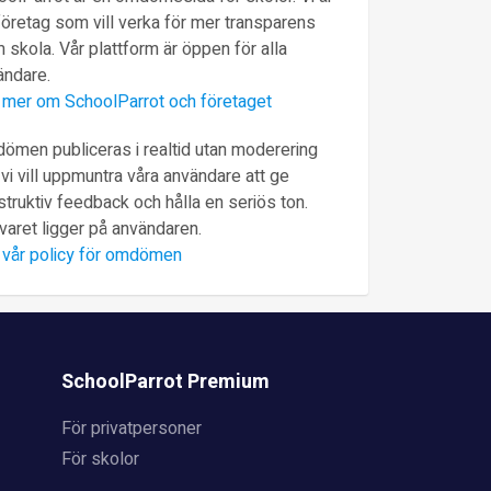
företag som vill verka för mer transparens
 skola. Vår plattform är öppen för alla
ändare.
 mer om SchoolParrot och företaget
ömen publiceras i realtid utan moderering
vi vill uppmuntra våra användare att ge
truktiv feedback och hålla en seriös ton.
varet ligger på användaren.
 vår policy för omdömen
SchoolParrot Premium
För privatpersoner
För skolor