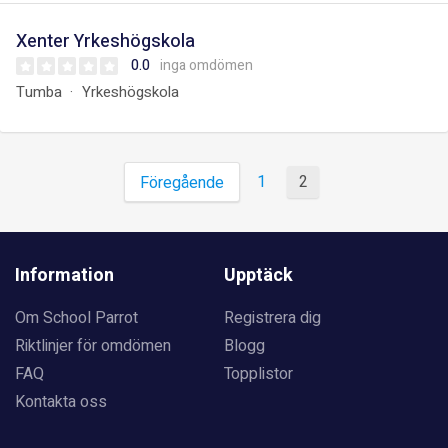
Xenter Yrkeshögskola
0.0
inga omdömen
Tumba
Yrkeshögskola
1
2
Föregående
Information
Upptäck
Om School Parrot
Registrera dig
Riktlinjer för omdömen
Blogg
FAQ
Topplistor
Kontakta oss