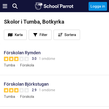
Logga in
Skolor i Tumba, Botkyrka
Karta
Filter
Sortera
Förskolan Rymden
3.0
1 omdöme
Tumba
Förskola
Förskolan Björkstugan
2.9
1 omdöme
Tumba
Förskola