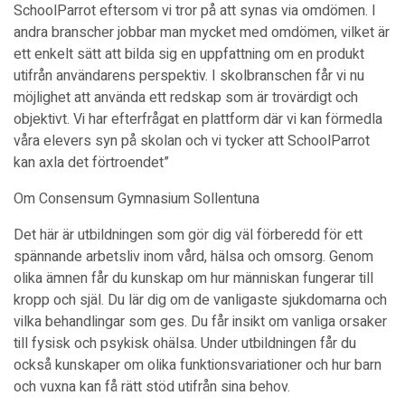
SchoolParrot eftersom vi tror på att synas via omdömen. I
andra branscher jobbar man mycket med omdömen, vilket är
ett enkelt sätt att bilda sig en uppfattning om en produkt
utifrån användarens perspektiv. I skolbranschen får vi nu
möjlighet att använda ett redskap som är trovärdigt och
objektivt. Vi har efterfrågat en plattform där vi kan förmedla
våra elevers syn på skolan och vi tycker att SchoolParrot
kan axla det förtroendet”
Om Consensum Gymnasium Sollentuna
Det här är utbildningen som gör dig väl förberedd för ett
spännande arbetsliv inom vård, hälsa och omsorg. Genom
olika ämnen får du kunskap om hur människan fungerar till
kropp och själ. Du lär dig om de vanligaste sjukdomarna och
vilka behandlingar som ges. Du får insikt om vanliga orsaker
till fysisk och psykisk ohälsa. Under utbildningen får du
också kunskaper om olika funktionsvariationer och hur barn
och vuxna kan få rätt stöd utifrån sina behov.