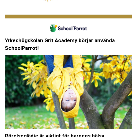
Yrkeshögskolan Grit Academy börjar använda
SchoolParrot!
Rörelseglädje är viktigt för barnens hälsa