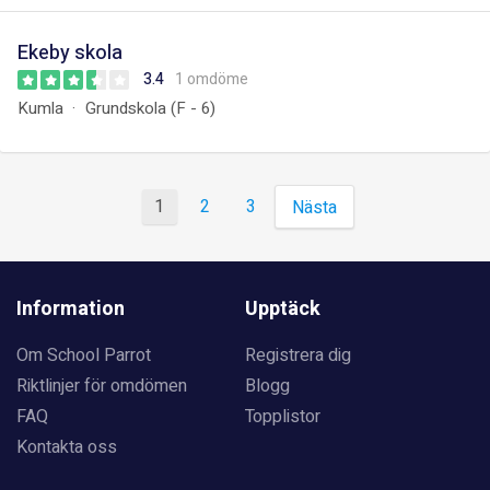
Ekeby skola
3.4
1 omdöme
Kumla
Grundskola (F - 6)
1
2
3
Nästa
Information
Upptäck
Om School Parrot
Registrera dig
Riktlinjer för omdömen
Blogg
FAQ
Topplistor
Kontakta oss