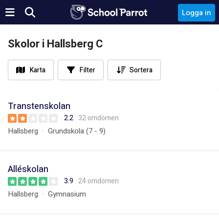
Logga in
Skolor i Hallsberg C
Karta
Filter
Sortera
Transtenskolan
2.2
32 omdömen
Hallsberg
Grundskola (7 - 9)
Alléskolan
3.9
24 omdömen
Hallsberg
Gymnasium