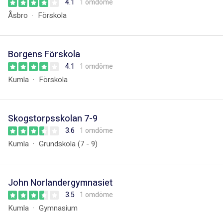
4.1
1 omdöme
Åsbro
Förskola
Borgens Förskola
4.1
1 omdöme
Kumla
Förskola
Skogstorpsskolan 7-9
3.6
1 omdöme
Kumla
Grundskola (7 - 9)
John Norlandergymnasiet
3.5
1 omdöme
Kumla
Gymnasium