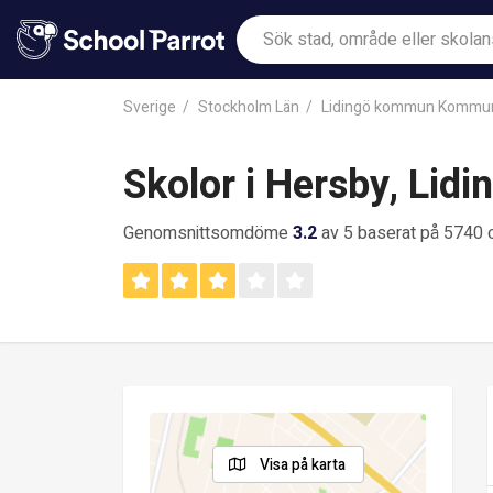
Sverige
Stockholm Län
Lidingö kommun Kommu
Skolor i Hersby, Lidi
Genomsnittsomdöme
3.2
av 5 baserat på 574
Visa på karta