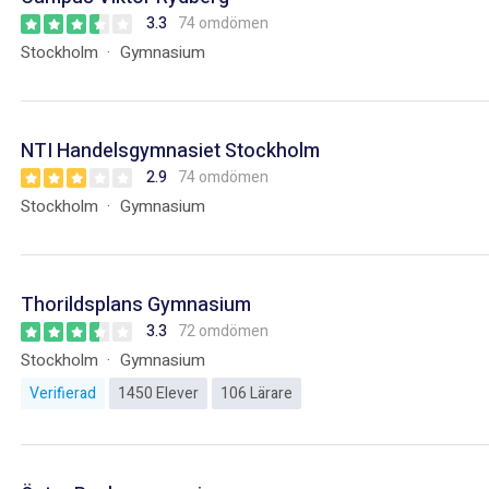
3.3
74 omdömen
Stockholm
Gymnasium
NTI Handelsgymnasiet Stockholm
2.9
74 omdömen
Stockholm
Gymnasium
Thorildsplans Gymnasium
3.3
72 omdömen
Stockholm
Gymnasium
Verifierad
1450 Elever
106 Lärare