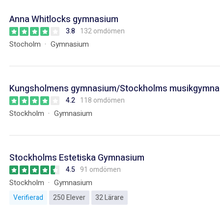
Anna Whitlocks gymnasium
3.8
132 omdömen
Stocholm
Gymnasium
Kungsholmens gymnasium/Stockholms musikgymna
4.2
118 omdömen
Stockholm
Gymnasium
Stockholms Estetiska Gymnasium
4.5
91 omdömen
Stockholm
Gymnasium
Verifierad
250 Elever
32 Lärare