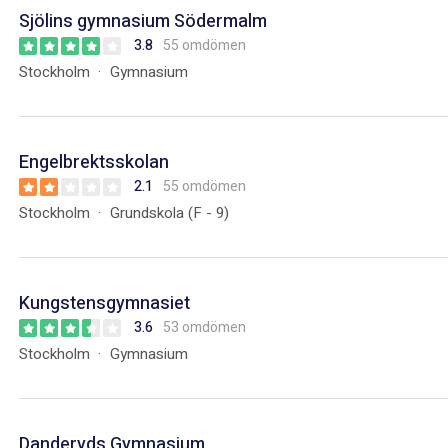
Sjölins gymnasium Södermalm
3.8
55 omdömen
Stockholm
Gymnasium
Engelbrektsskolan
2.1
55 omdömen
Stockholm
Grundskola (F - 9)
Kungstensgymnasiet
3.6
53 omdömen
Stockholm
Gymnasium
Danderyds Gymnasium