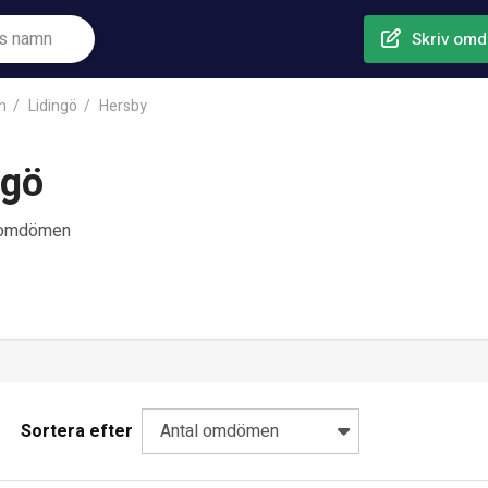
Skriv om
n
Lidingö
Hersby
ngö
0 omdömen
Sortera efter
Antal omdömen