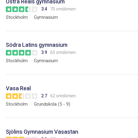
Östra Reals gymnasium
3.4
70 omdömen
Stockholm
Gymnasium
Södra Latins gymnasium
3.9
65 omdömen
Stockholm
Gymnasium
Vasa Real
2.7
62 omdömen
Stockholm
Grundskola (5 - 9)
Sjölins Gymnasium Vasastan