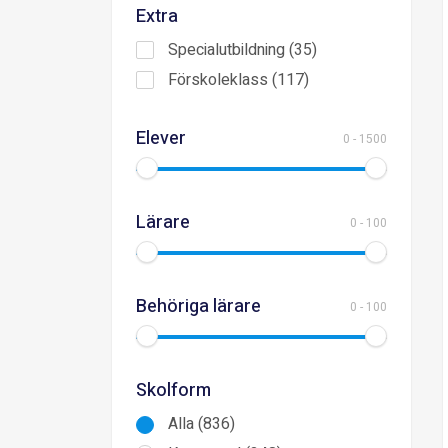
Extra
Specialutbildning (35)
Förskoleklass (117)
Elever
0
-
1500
Lärare
0
-
100
Behöriga lärare
0
-
100
Skolform
Alla (836)