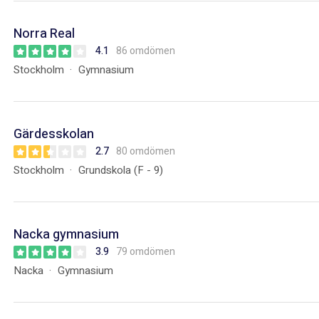
Norra Real
4.1
86 omdömen
Stockholm
Gymnasium
Gärdesskolan
2.7
80 omdömen
Stockholm
Grundskola (F - 9)
Nacka gymnasium
3.9
79 omdömen
Nacka
Gymnasium