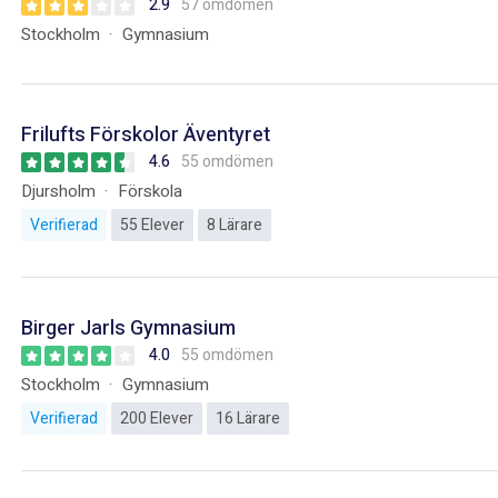
2.9
57 omdömen
Stockholm
Gymnasium
Frilufts Förskolor Äventyret
4.6
55 omdömen
Djursholm
Förskola
Verifierad
55 Elever
8 Lärare
Birger Jarls Gymnasium
4.0
55 omdömen
Stockholm
Gymnasium
Verifierad
200 Elever
16 Lärare