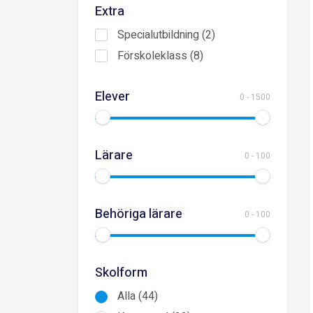
Extra
Specialutbildning (2)
Förskoleklass (8)
Elever
0
-
1500
Lärare
0
-
100
Behöriga lärare
0
-
100
Skolform
Alla (44)