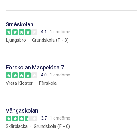
Småskolan
4.1
1 omdöme
Ljungsbro
Grundskola (F - 3)
Förskolan Maspelösa 7
4.0
1 omdöme
Vreta Kloster
Förskola
Vångaskolan
3.7
1 omdöme
Skärblacka
Grundskola (F - 6)