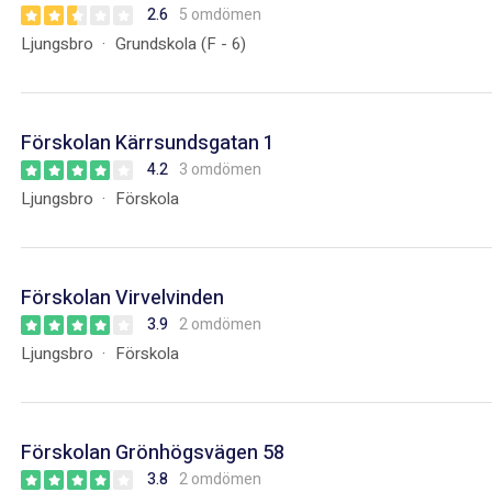
2.6
5 omdömen
Ljungsbro
Grundskola (F - 6)
Förskolan Kärrsundsgatan 1
4.2
3 omdömen
Ljungsbro
Förskola
Förskolan Virvelvinden
3.9
2 omdömen
Ljungsbro
Förskola
Förskolan Grönhögsvägen 58
3.8
2 omdömen