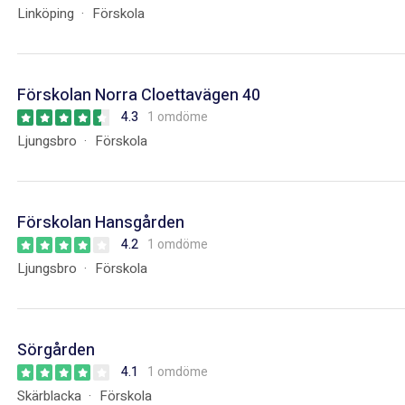
Linköping
Förskola
Förskolan Norra Cloettavägen 40
4.3
1 omdöme
Ljungsbro
Förskola
Förskolan Hansgården
4.2
1 omdöme
Ljungsbro
Förskola
Sörgården
4.1
1 omdöme
Skärblacka
Förskola