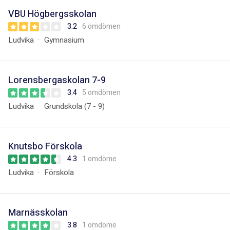
VBU Högbergsskolan
3.2
6 omdömen
Ludvika
Gymnasium
Lorensbergaskolan 7-9
3.4
5 omdömen
Ludvika
Grundskola (7 - 9)
Knutsbo Förskola
4.3
1 omdöme
Ludvika
Förskola
Marnässkolan
3.8
1 omdöme