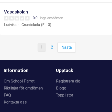
Vasaskolan
0.0
inga omdömen
Ludvika
Grundskola (F - 3)
1
2
Nästa
Information
Upptäck
Om School Parrot
Registrera dig
Riktlinjer för omdömen
Blogg
FAQ
Topplistor
Kontakta oss