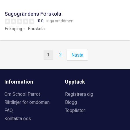
Sagogrändens Förskola
0.0
inga omdömen
Enköping
Förskola
1
2
Nästa
Information
Upptäck
Om School Parrot
Registrera dig
Riktlinjer för omdömen
Blogg
FAQ
Topplistor
Kontakta oss