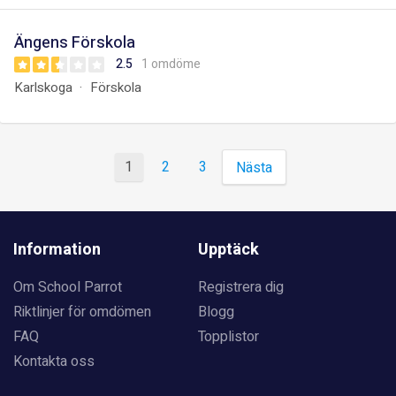
Ängens Förskola
2.5
1 omdöme
Karlskoga
Förskola
1
2
3
Nästa
Information
Upptäck
Om School Parrot
Registrera dig
Riktlinjer för omdömen
Blogg
FAQ
Topplistor
Kontakta oss