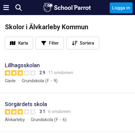
Logga in
Skolor i Älvkarleby Kommun
Karta
Filter
Sortera
Lillhagsskolan
2.9
11 omdömen
Gävle
Grundskola (F - 9)
Sörgärdets skola
3.1
6 omdömen
Älvkarleby
Grundskola (F - 6)