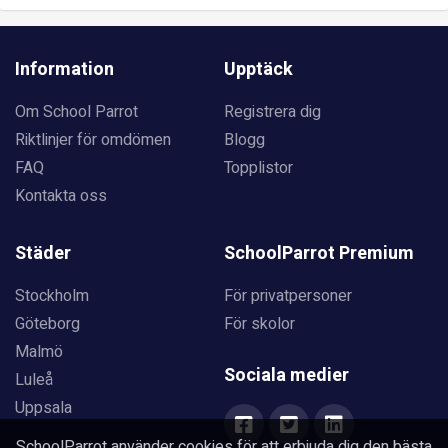
Information
Upptäck
Om School Parrot
Registrera dig
Riktlinjer för omdömen
Blogg
FAQ
Topplistor
Kontakta oss
Städer
SchoolParrot Premium
Stockholm
För privatpersoner
Göteborg
För skolor
Malmö
Sociala medier
Luleå
Uppsala
SchoolParrot använder cookies för att erbjuda dig den bästa