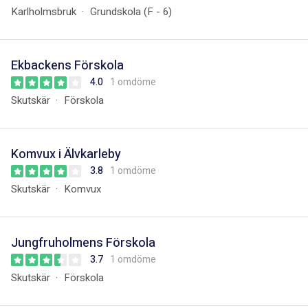
Karlholmsbruk
Grundskola (F - 6)
Ekbackens Förskola
4.0
1 omdöme
Skutskär
Förskola
Komvux i Älvkarleby
3.8
1 omdöme
Skutskär
Komvux
Jungfruholmens Förskola
3.7
1 omdöme
Skutskär
Förskola