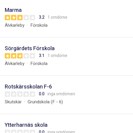
Marma
3.2
1 omdöme
Älvkarleby
Förskola
Sörgärdets Förskola
3.1
1 omdöme
Älvkarleby
Förskola
Rotskärsskolan F-6
0.0
inga omdömen
Skutskär
Grundskola (F - 6)
Ytterharnäs skola
0.0
inga omdömen