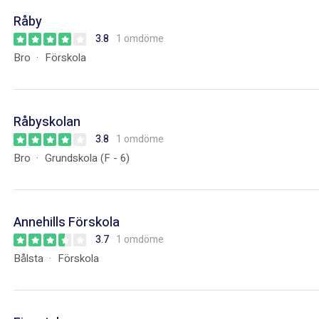
Råby
3.8
1 omdöme
Bro
Förskola
Råbyskolan
3.8
1 omdöme
Bro
Grundskola (F - 6)
Annehills Förskola
3.7
1 omdöme
Bålsta
Förskola