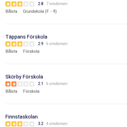
2.8
7 omdömen
Bålsta
Grundskola (F - 9)
Täppans Förskola
2.9
6 omdömen
Bålsta
Förskola
Skörby Förskola
2.1
6 omdömen
Bålsta
Förskola
Finnstaskolan
3.2
4 omdömen