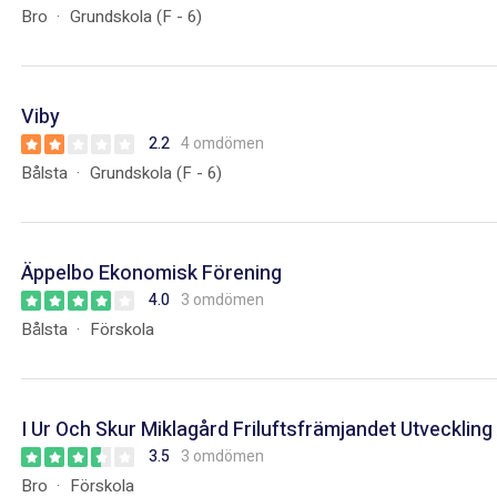
Bro
Grundskola (F - 6)
Viby
2.2
4 omdömen
Bålsta
Grundskola (F - 6)
Äppelbo Ekonomisk Förening
4.0
3 omdömen
Bålsta
Förskola
I Ur Och Skur Miklagård Friluftsfrämjandet Utveckling
3.5
3 omdömen
Bro
Förskola