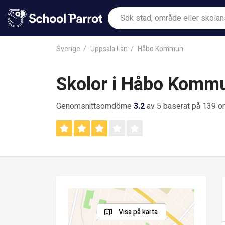
Sverige
Uppsala Län
Håbo Kommun
Skolor i Håbo Komm
Genomsnittsomdöme
3.2
av 5 baserat på 139 
Visa på karta