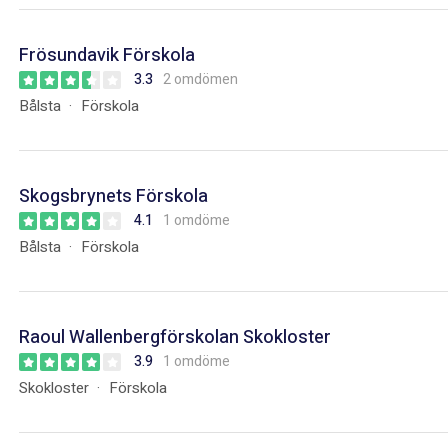
Frösundavik Förskola
3.3
2 omdömen
Bålsta
Förskola
Skogsbrynets Förskola
4.1
1 omdöme
Bålsta
Förskola
Raoul Wallenbergförskolan Skokloster
3.9
1 omdöme
Skokloster
Förskola