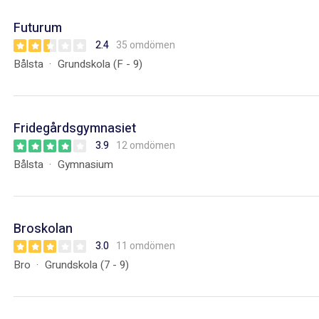
Futurum
2.4
35 omdömen
Bålsta
Grundskola (F - 9)
Fridegårdsgymnasiet
3.9
12 omdömen
Bålsta
Gymnasium
Broskolan
3.0
11 omdömen
Bro
Grundskola (7 - 9)