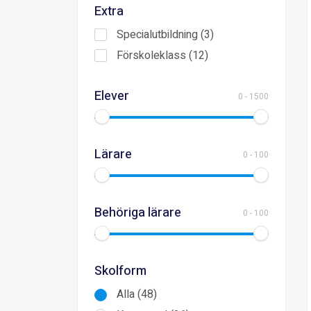
Extra
Specialutbildning (3)
Förskoleklass (12)
Elever
0
-
1500
Lärare
0
-
100
Behöriga lärare
0
-
100
Skolform
Alla (48)