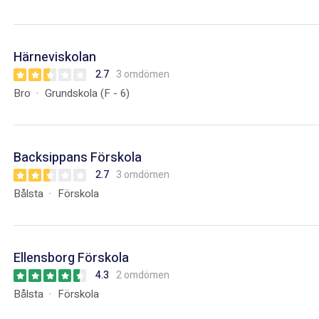
Härneviskolan
2.7
3 omdömen
Bro
Grundskola (F - 6)
Backsippans Förskola
2.7
3 omdömen
Bålsta
Förskola
Ellensborg Förskola
4.3
2 omdömen
Bålsta
Förskola