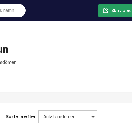
Skriv om
un
omdömen
Sortera efter
Antal omdömen