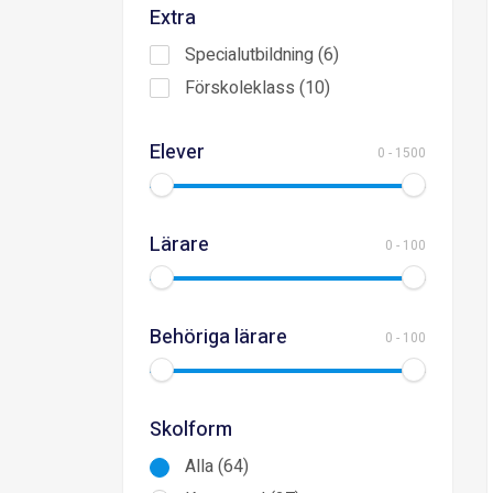
Extra
Specialutbildning (6)
Förskoleklass (10)
Elever
0
-
1500
Lärare
0
-
100
Behöriga lärare
0
-
100
Skolform
Alla (64)