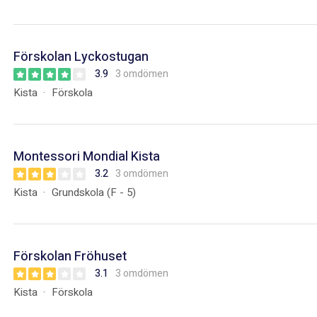
Förskolan Lyckostugan
3.9
3 omdömen
Kista
Förskola
Montessori Mondial Kista
3.2
3 omdömen
Kista
Grundskola (F - 5)
Förskolan Fröhuset
3.1
3 omdömen
Kista
Förskola