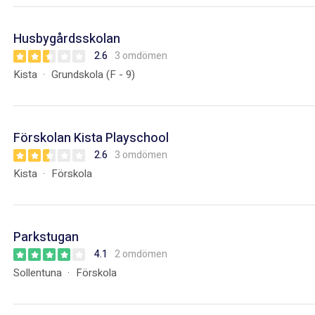
Husbygårdsskolan
2.6
3 omdömen
Kista
Grundskola (F - 9)
Förskolan Kista Playschool
2.6
3 omdömen
Kista
Förskola
Parkstugan
4.1
2 omdömen
Sollentuna
Förskola