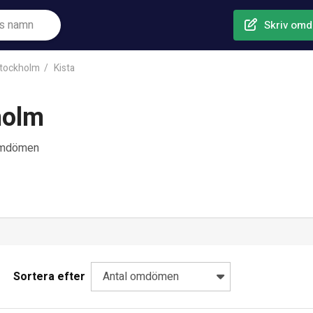
Skriv om
tockholm
Kista
holm
omdömen
Sortera efter
Antal omdömen