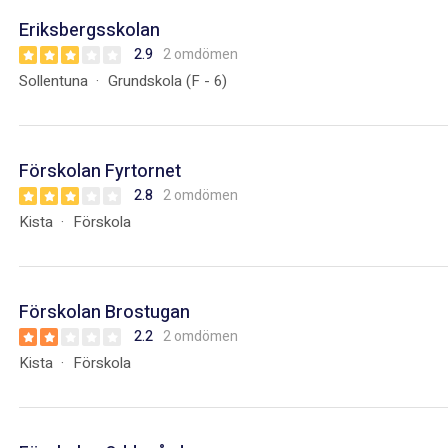
Eriksbergsskolan
2.9
2 omdömen
Sollentuna
Grundskola (F - 6)
Förskolan Fyrtornet
2.8
2 omdömen
Kista
Förskola
Förskolan Brostugan
2.2
2 omdömen
Kista
Förskola