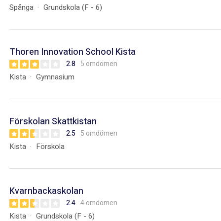
Spånga
Grundskola (F - 6)
Thoren Innovation School Kista
2.8
5 omdömen
Kista
Gymnasium
Förskolan Skattkistan
2.5
5 omdömen
Kista
Förskola
Kvarnbackaskolan
2.4
4 omdömen
Kista
Grundskola (F - 6)