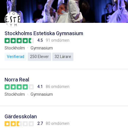
Stockholms Estetiska Gymnasium
4.5
91 omdömen
Stockholm
Gymnasium
Verifierad
250 Elever
32 Lärare
Norra Real
4.1
86 omdömen
Stockholm
Gymnasium
Gärdesskolan
2.7
80 omdömen