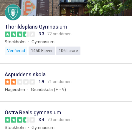
Thorildsplans Gymnasium
3.3
72 omdömen
Stockholm
Gymnasium
Verifierad
1450 Elever
106 Lärare
Aspuddens skola
1.9
71 omdömen
Hägersten
Grundskola (F - 9)
Östra Reals gymnasium
3.4
70 omdömen
Stockholm
Gymnasium