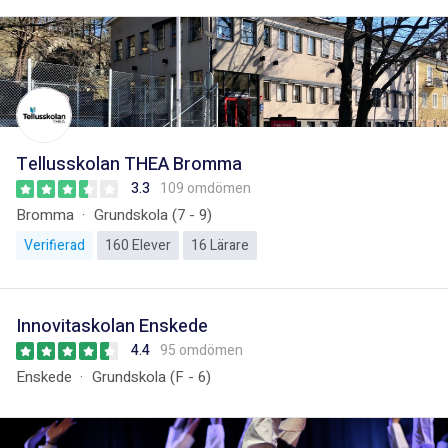
Tellusskolan THEA Bromma
3.3
109 omdömen
Bromma
Grundskola (7 - 9)
Verifierad
160 Elever
16 Lärare
Innovitaskolan Enskede
4.4
95 omdömen
Enskede
Grundskola (F - 6)