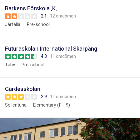
Barkens Förskola ,K,
2.1
12 omdömen
Järfälla
Pre-school
Futuraskolan International Skarpäng
4.3
11 omdömen
Täby
Pre-school
Gärdesskolan
2.9
11 omdömen
Sollentuna
Elementary (F - 9)