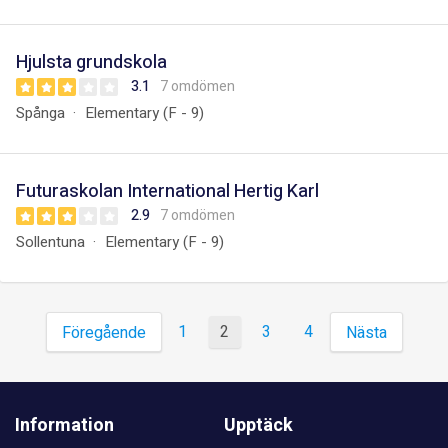
Hjulsta grundskola
3.1
7 omdömen
Spånga
Elementary (F - 9)
Futuraskolan International Hertig Karl
2.9
7 omdömen
Sollentuna
Elementary (F - 9)
1
2
3
4
Föregående
Nästa
Information
Upptäck