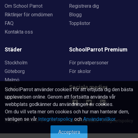
Om School Parrot
Registrera dig
Riktlinjer för omdömen
Blogg
FAQ
Topplistor
Kontakta oss
Städer
SchoolParrot Premium
Stockholm
För privatpersoner
Göteborg
För skolor
Malmö
Sociala medier
Luleå
SchoolParrot använder cookies för att erbjuda dig den bästa
upplevelsen online. Genom att fortsätta använda vår
Uppsala
webbplats godkänner du användningen av cookies.
Om du vill veta mer om cookies och hur man hanterar dem,
vänligen se vår
Integritetspolicy
och
Användarvillkor
.
Copyright SchoolParrot AB 2023
|
Användarvillkor
|
Integritetspolicy
Acceptera