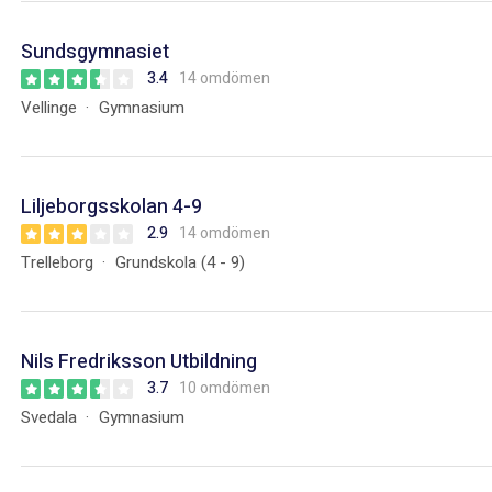
Sundsgymnasiet
3.4
14 omdömen
Vellinge
Gymnasium
Liljeborgsskolan 4-9
2.9
14 omdömen
Trelleborg
Grundskola (4 - 9)
Nils Fredriksson Utbildning
3.7
10 omdömen
Svedala
Gymnasium