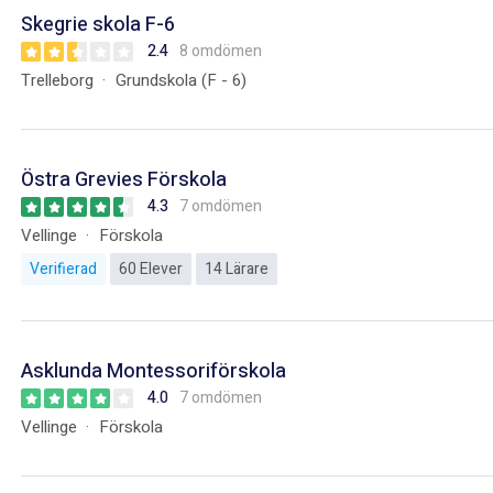
Skegrie skola F-6
2.4
8 omdömen
Trelleborg
Grundskola (F - 6)
Östra Grevies Förskola
4.3
7 omdömen
Vellinge
Förskola
Verifierad
60 Elever
14 Lärare
Asklunda Montessoriförskola
4.0
7 omdömen
Vellinge
Förskola