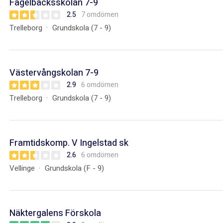
Fågelbäcksskolan 7-9
2.5
7 omdömen
Trelleborg
Grundskola (7 - 9)
Västervångskolan 7-9
2.9
6 omdömen
Trelleborg
Grundskola (7 - 9)
Framtidskomp. V Ingelstad sk
2.6
6 omdömen
Vellinge
Grundskola (F - 9)
Näktergalens Förskola