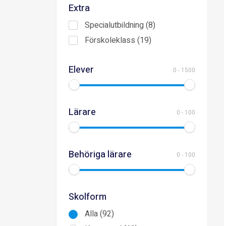
Extra
Specialutbildning (8)
Förskoleklass (19)
Elever
0
-
1500
Lärare
0
-
100
Behöriga lärare
0
-
100
Skolform
Alla (92)