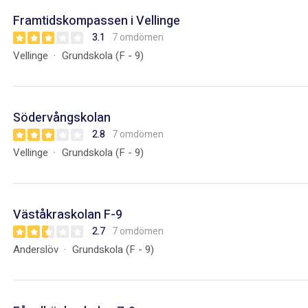
Framtidskompassen i Vellinge
3.1
7 omdömen
Vellinge
Grundskola (F - 9)
Södervångskolan
2.8
7 omdömen
Vellinge
Grundskola (F - 9)
Väståkraskolan F-9
2.7
7 omdömen
Anderslöv
Grundskola (F - 9)