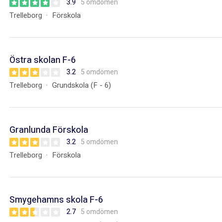
3.9
5 omdömen
Trelleborg
Förskola
Östra skolan F-6
3.2
5 omdömen
Trelleborg
Grundskola (F - 6)
Granlunda Förskola
3.2
5 omdömen
Trelleborg
Förskola
Smygehamns skola F-6
2.7
5 omdömen