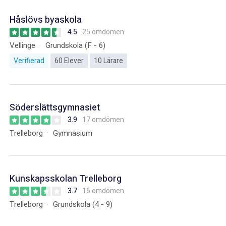
Håslövs byaskola
4.5
25 omdömen
Vellinge
Grundskola (F - 6)
Verifierad
60 Elever
10 Lärare
Söderslättsgymnasiet
3.9
17 omdömen
Trelleborg
Gymnasium
Kunskapsskolan Trelleborg
3.7
16 omdömen
Trelleborg
Grundskola (4 - 9)