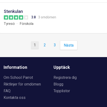
Stenkulan
3.8
3 omdömen
Tyresö
Förskola
1
2
3
Nästa
Information
Upptäck
Om School Parrot
Registrera dig
Riktlinjer för omdömen
Blogg
FAQ
Topplistor
Kontakta oss