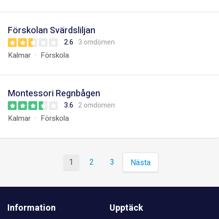
Förskolan Svärdsliljan
2.6
3 omdömen
Kalmar
Förskola
Montessori Regnbågen
3.6
2 omdömen
Kalmar
Förskola
1
2
3
Nästa
Information
Upptäck