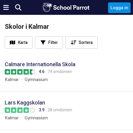
Logga in
Skolor i Kalmar
Karta
Filter
Sortera
Calmare Internationella Skola
4.6
74 omdömen
Kalmar
Gymnasium
Lars Kaggskolan
3.9
28 omdömen
Kalmar
Gymnasium