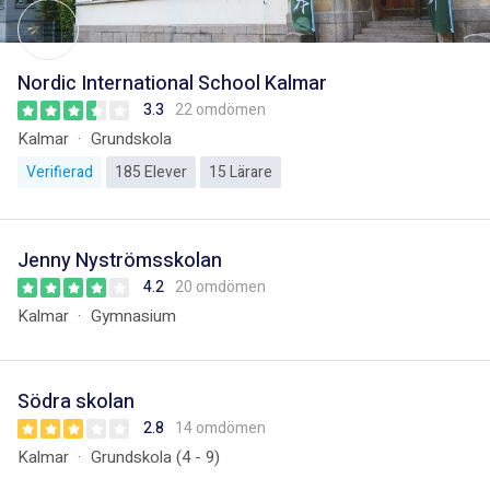
Nordic International School Kalmar
3.3
22 omdömen
Kalmar
Grundskola
Verifierad
185 Elever
15 Lärare
Jenny Nyströmsskolan
4.2
20 omdömen
Kalmar
Gymnasium
Södra skolan
2.8
14 omdömen
Kalmar
Grundskola (4 - 9)