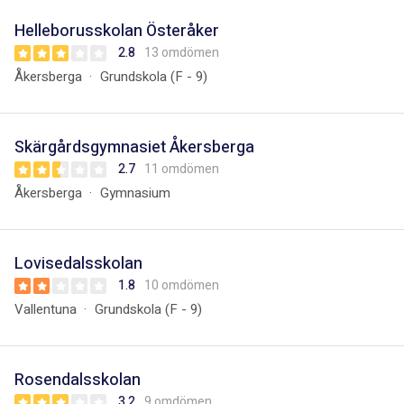
Helleborusskolan Österåker
2.8
13 omdömen
Åkersberga
Grundskola (F - 9)
Skärgårdsgymnasiet Åkersberga
2.7
11 omdömen
Åkersberga
Gymnasium
Lovisedalsskolan
1.8
10 omdömen
Vallentuna
Grundskola (F - 9)
Rosendalsskolan
3.2
9 omdömen