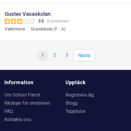
Gustav Vasaskolan
3.0
4 omdömen
Vallentuna
Grundskola (F - 6)
1
2
3
Nästa
Information
Upptäck
Om School Parrot
Registrera dig
Riktlinjer för omdömen
Blogg
FAQ
Topplistor
Kontakta oss