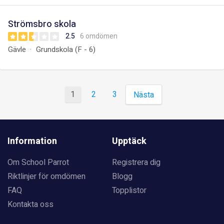
Strömsbro skola
2.5
6 omdömen
Gävle
Grundskola (F - 6)
1
2
3
Nästa
Information
Upptäck
Om School Parrot
Registrera dig
Riktlinjer för omdömen
Blogg
FAQ
Topplistor
Kontakta oss