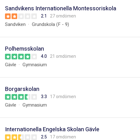
Sandvikens Internationella Montessoriskola
2.1
27 omdömen
Sandviken
Grundskola (F - 9)
Polhemsskolan
4.0
21 omdömen
Gävle
Gymnasium
Borgarskolan
3.3
17 omdömen
Gävle
Gymnasium
Internationella Engelska Skolan Gävle
2.5
17 omdömen