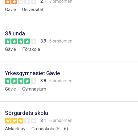
2.1
7 omdömen
Gävle
Universitet
Sålunda
3.9
6 omdömen
Gävle
Förskola
Yrkesgymnasiet Gävle
3.8
6 omdömen
Gävle
Gymnasium
Sörgärdets skola
3.1
6 omdömen
Älvkarleby
Grundskola (F - 6)